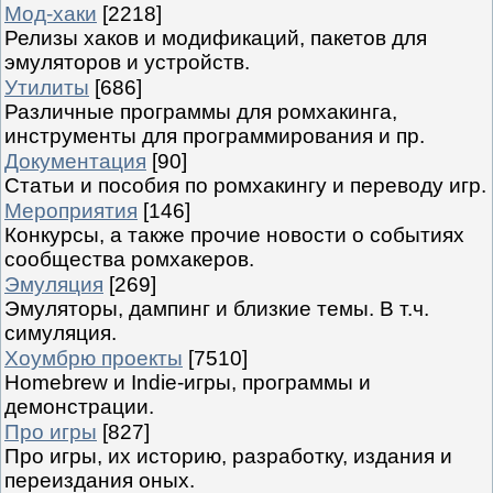
Мод-хаки
[2218]
Релизы хаков и модификаций, пакетов для
эмуляторов и устройств.
Утилиты
[686]
Различные программы для ромхакинга,
инструменты для программирования и пр.
Документация
[90]
Статьи и пособия по ромхакингу и переводу игр.
Мероприятия
[146]
Конкурсы, а также прочие новости о событиях
сообщества ромхакеров.
Эмуляция
[269]
Эмуляторы, дампинг и близкие темы. В т.ч.
симуляция.
Хоумбрю проекты
[7510]
Homebrew и Indie-игры, программы и
демонстрации.
Про игры
[827]
Про игры, их историю, разработку, издания и
переиздания оных.