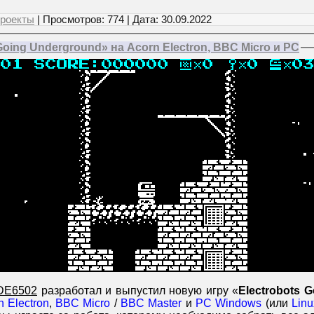
роекты
| Просмотров: 774 | Дата:
30.09.2022
Going Underground» на Acorn Electron, BBC Micro и PC
DE6502
разработал и выпустил новую игру «
Electrobots 
n Electron
,
BBC Micro
/
BBC Master
и
PC Windows
(или
Linu