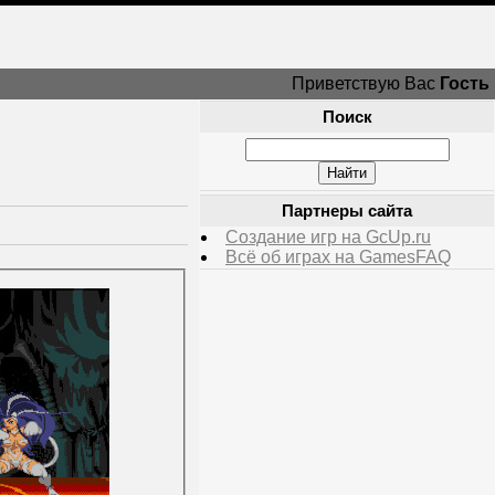
Приветствую Вас
Гость
Поиск
Партнеры сайта
Создание игр на GcUp.ru
Всё об играх на GamesFAQ