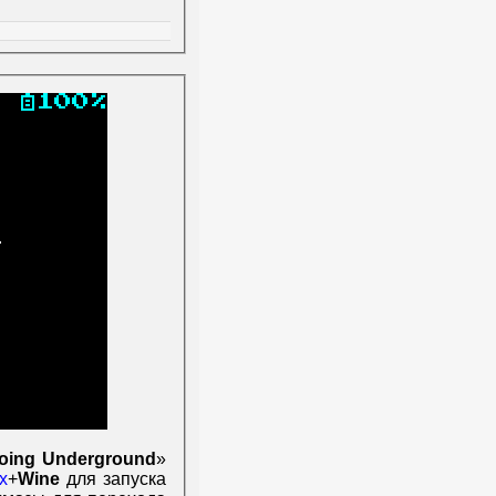
Going Underground
»
x
+
Wine
для запуска