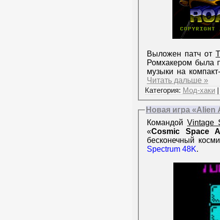
Выложен патч от
T
Ромхакером была п
музыки на компакт
Читать дальше »
Категория:
Мод-хаки
|
Новая игра «Alien 
Командой
Vintage 
«
Cosmic Space A
бесконечный косми
Spectrum 48K
.