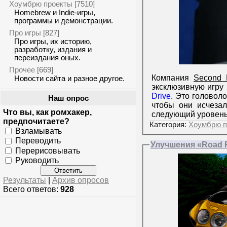
Хоумбрю проекты
[7510]
Homebrew и Indie-игры,
программы и демонстрации.
Про игры
[827]
Про игры, их историю,
разработку, издания и
переиздания оных.
Прочее
[669]
Компания
Second 
Новости сайта и разное другое.
эксклюзивную игру 
Drive
. Это головоло
Наш опрос
чтобы они исчезал
Что вы, как ромхакер,
следующий уровен
предпочитаете?
Категория:
Хоумбрю п
Взламывать
Переводить
Улучшения «Road R
Перерисовывать
Руководить
Результаты
|
Архив опросов
Всего ответов:
928