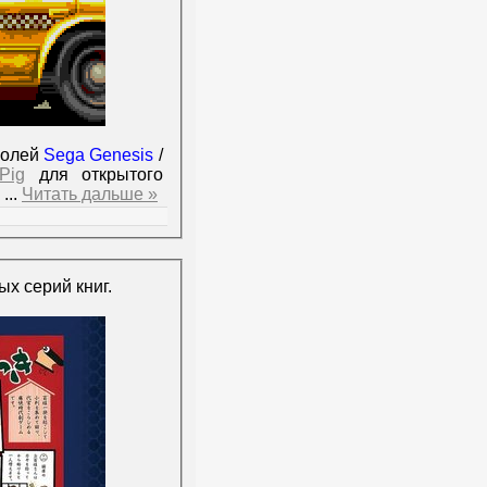
солей
Sega Genesis
/
Pig
для открытого
к
...
Читать дальше »
ых серий книг.