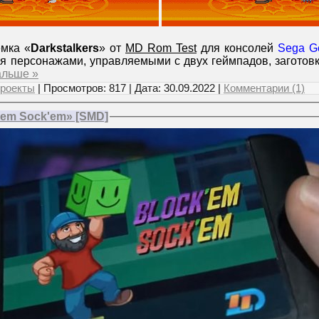
мка «
Darkstalkers
» от
MD Rom Test
для консолей
Sega G
мя персонажами, управляемыми с двух геймпадов, заготов
альше »
роекты
| Просмотров: 817 | Дата:
30.09.2022
|
Комментарии (1)
'em Sock'em» [SMD]