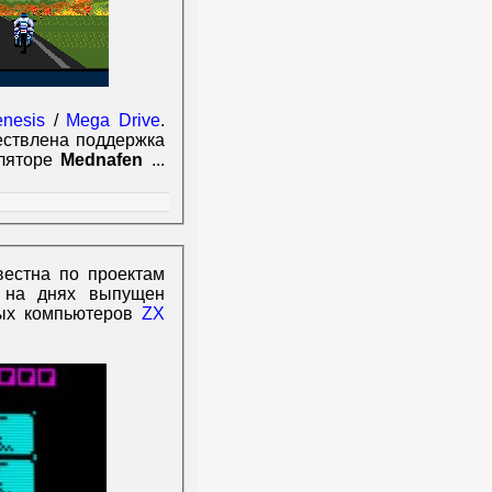
nesis
/
Mega Drive
.
ествлена поддержка
уляторе
Mednafen
...
вестна по проектам
 на днях выпущен
вых компьютеров
ZX