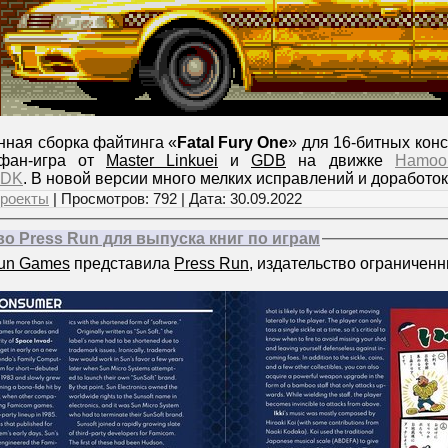
ная сборка файтинга «
Fatal Fury One
» для 16-битных кон
фан-игра от
Master Linkuei
и
GDB
на движке
Hamoo
DK
. В новой версии много мелких исправлений и доработо
роекты
| Просмотров: 792 | Дата:
30.09.2022
о Press Run для выпуска книг по играм
Run Games
представила
Press Run
, издательство ограниченн