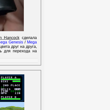
n Hancock
сделала
ega Genesis
/
Mega
цвета друг на друга,
рь для перехода на