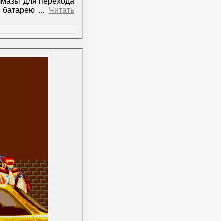
алмазы для перехода
ь батарею
...
Читать