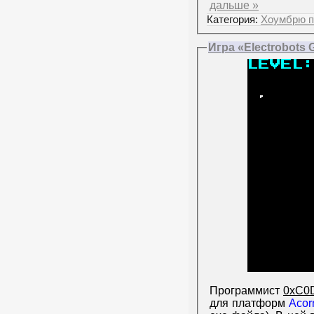
дальше »
Категория:
Хоумбрю п
Игра «Electrobots 
Программист
0xC0
для платформ
Acor