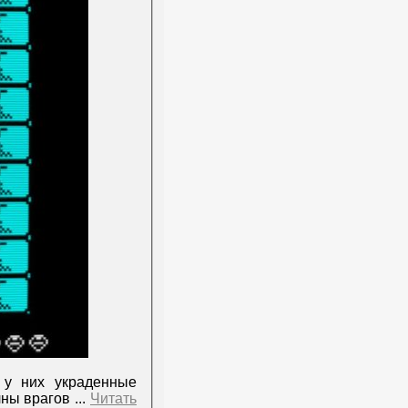
 у них украденные
олны врагов
...
Читать