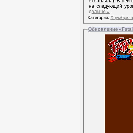
exe-файла). В ней 
на следующий уро
дальше »
Категория:
Хоумбрю п
Обновление «Fatal 