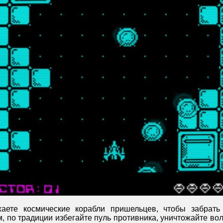
аете космические корабли пришельцев, чтобы забрать
, по традиции избегайте пуль противника, уничтожайте в