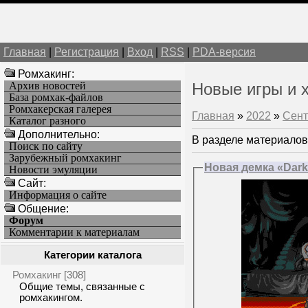
Главная
|
Регистрация
|
Вход
|
RSS
|
PDA-версия
Ромхакинг:
Архив новостей
Новые игры и 
База ромхак-файлов
Ромхакерская галерея
Главная
»
2022
»
Сент
Каталог разного
Дополнительно:
В разделе материалов
Поиск по сайту
Зарубежный ромхакинг
Новая демка «Dark
Новости эмуляции
Cайт:
Информация о сайте
Общение:
Форум
Комментарии к материалам
Категории каталога
Ромхакинг
[308]
Общие темы, связанные с
ромхакингом.