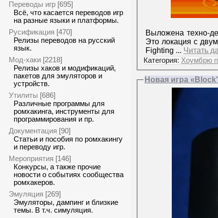
Переводы игр
[695]
Всё, что касается переводов игр
на разные языки и платформы.
Русификация
[470]
Выложена техно-де
Релизы переводов на русский
Это локация с дву
язык.
Fighting
...
Читать д
Мод-хаки
[2218]
Категория:
Хоумбрю п
Релизы хаков и модификаций,
пакетов для эмуляторов и
Новая игра «Block
устройств.
Утилиты
[686]
Различные программы для
ромхакинга, инструменты для
программирования и пр.
Документация
[90]
Статьи и пособия по ромхакингу
и переводу игр.
Мероприятия
[146]
Конкурсы, а также прочие
новости о событиях сообщества
ромхакеров.
Эмуляция
[269]
Эмуляторы, дампинг и близкие
темы. В т.ч. симуляция.