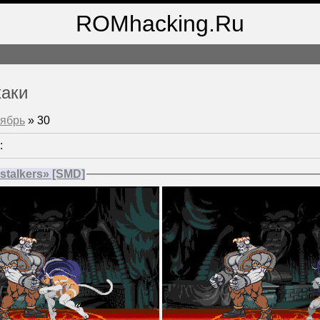
ROMhacking.Ru
хаки
ябрь
»
30
:
stalkers» [SMD]