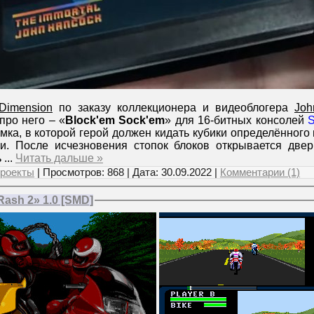
Dimension
по заказу коллекционера и видеоблогера
Joh
про него – «
Block'em Sock'em
» для 16-битных консолей
S
мка, в которой герой должен кидать кубики определённого 
и. После исчезновения стопок блоков открывается две
ь
...
Читать дальше »
роекты
| Просмотров: 868 | Дата:
30.09.2022
|
Комментарии (1)
ash 2» 1.0 [SMD]