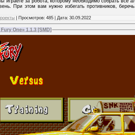
вы играете за робота, которому необходимо собрать все 
вень. При этом вам нужно избегать противников, береч
роекты
| Просмотров: 485 | Дата:
30.09.2022
Fury One» 1.1.3 [SMD]