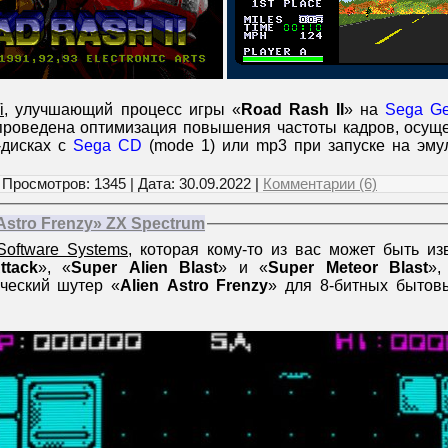
i
, улучшающий процесс игры «
Road Rash II
» на
Sega Ge
роведена оптимизация повышения частоты кадров, осущ
-дисках с
Sega CD
(mode 1) или mp3 при запуске на эм
 Просмотров: 1345 | Дата:
30.09.2022
|
Комментарии (6)
Astro Frenzy» ZX Spectrum
Software Systems
, которая кому-то из вас может быть из
ttack
», «
Super Alien Blast
» и «
Super Meteor Blast
»,
ческий шутер «
Alien Astro Frenzy
» для 8-битных быто