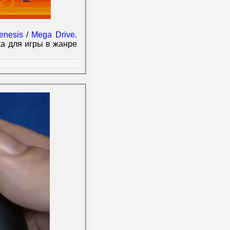
enesis
/
Mega Drive
.
ка для игры в жанре