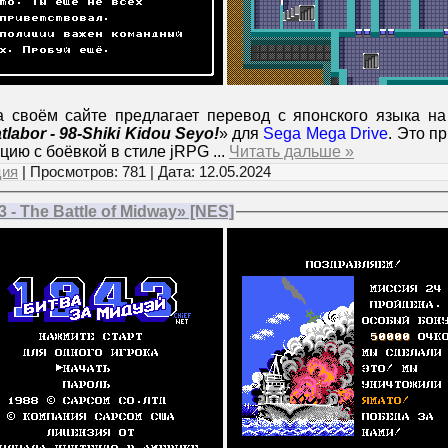
 своём сайте предлагает перевод с японского языка на
tlabor - 98-Shiki Kidou Seyo!
» для
Sega Mega Drive
. Это п
цию с боёвкой в стиле jRPG
...
Читать дальше »
ция
| Просмотров: 781 | Дата:
12.05.2024
- The Battle of Midway» [NES]