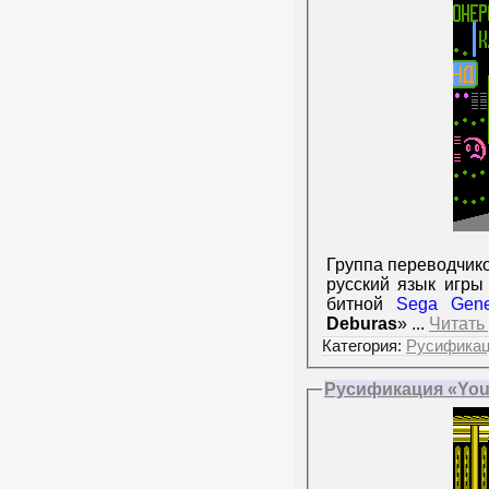
Группа переводчик
русский язык игры
битной
Sega Gene
Deburas
»
...
Читать
Категория:
Русифика
Русификация «Youk