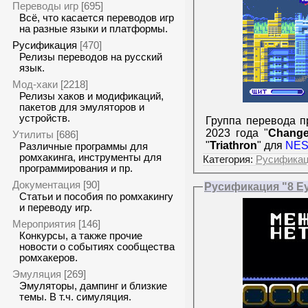
Переводы игр
[695]
Всё, что касается переводов игр
на разные языки и платформы.
Русификация
[470]
Релизы переводов на русский
язык.
Мод-хаки
[2218]
Релизы хаков и модификаций,
пакетов для эмуляторов и
устройств.
Группа перевода п
2023 года "
Change
Утилиты
[686]
"
Triathron
" для
NE
Различные программы для
ромхакинга, инструменты для
Категория:
Русифика
программирования и пр.
Документация
[90]
Русификация "8 Eye
Статьи и пособия по ромхакингу
и переводу игр.
Мероприятия
[146]
Конкурсы, а также прочие
новости о событиях сообщества
ромхакеров.
Эмуляция
[269]
Эмуляторы, дампинг и близкие
темы. В т.ч. симуляция.