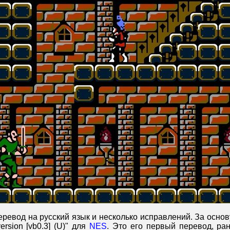
ревод на русский язык и несколько исправлений. За основ
ersion [vb0.3] (U)" для
NES
. Это его первый перевод, ра