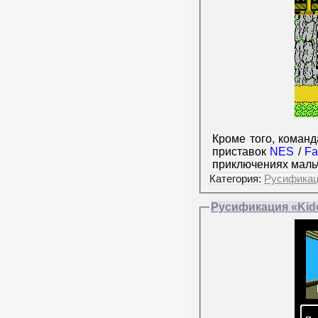
Кроме того, коман
приставок
NES
/
Fa
приключениях маль
Категория:
Русифика
Русификация «Kidou