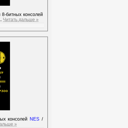
я 8-битных консолей
..
Читать дальше »
ных консолей
NES
/
дальше »