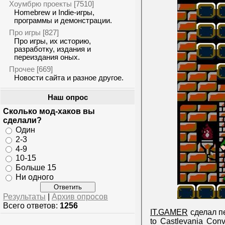
Хоумбрю проекты
[7510]
Homebrew и Indie-игры,
программы и демонстрации.
Про игры
[827]
Про игры, их историю,
разработку, издания и
переиздания оных.
Прочее
[669]
Новости сайта и разное другое.
Наш опрос
Сколько мод-хаков вы
сделали?
Один
2-3
4-9
10-15
Больше 15
Ни одного
Результаты
|
Архив опросов
Всего ответов:
1256
IT.GAMER
сделал пе
to Castlevania Conv