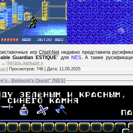
риставочных игр
Chief-Net
недавно представила русифика
able Guardian ESTIQUE
" для
NES
. А также русификац
S
...
Читать дальше »
ция
| Просмотров: 746 | Дата:
11.05.2025
's - Belmont's Quest" [NES]