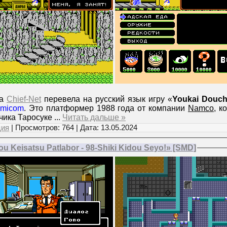
да
Chief-Net
перевела на русский язык игру «
Youkai Douch
micom
. Это платформер 1988 года от компании
Namco
, к
чика Таросуке
...
Читать дальше »
ция
| Просмотров: 764 | Дата:
13.05.2024
 Keisatsu Patlabor - 98-Shiki Kidou Seyo!» [SMD]