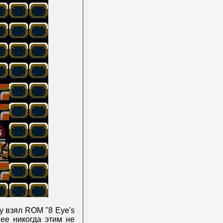
у взял ROM "8 Eye's
нее никогда этим не