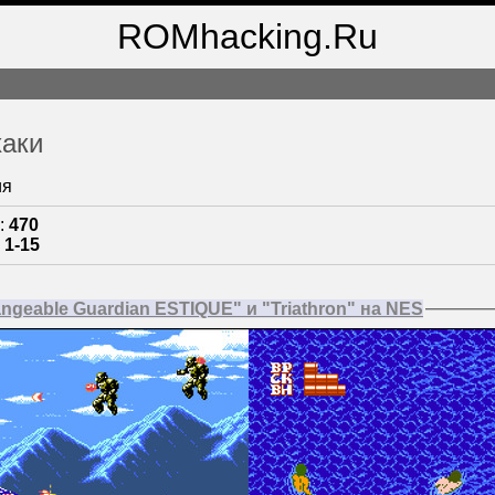
ROMhacking.Ru
хаки
ия
:
470
:
1-15
geable Guardian ESTIQUE" и "Triathron" на NES