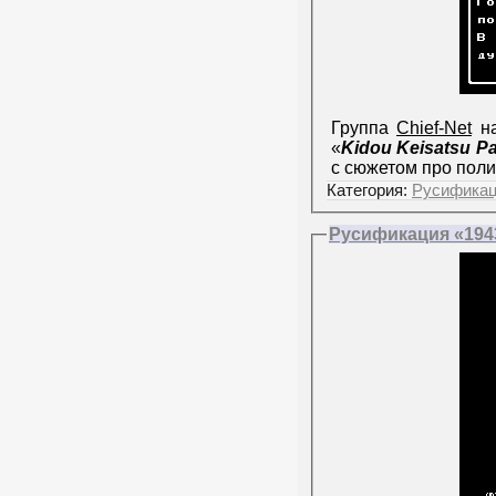
Группа
Chief-Net
на
«
Kidou Keisatsu Pa
с сюжетом про поли
Категория:
Русифика
Русификация «1943 