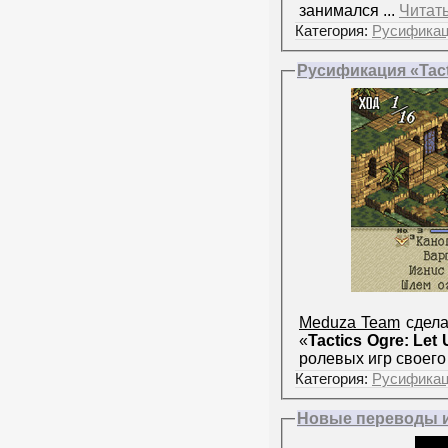
занимался
...
Читат
Категория:
Русифика
Русификация «Tacti
Meduza Team
сдела
«
Tactics Ogre: Let 
ролевых игр своег
Категория:
Русифика
Новые переводы и 