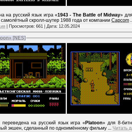
а на русский язык игра «
1943 - The Battle of Midway
» дл
о самолётный скролл-шутер 1988 года от компании
Capcom
.
ция
| Просмотров: 661 | Дата:
12.05.2024
oon» [NES]
переведена на русский язык игра «
Platoon
» для 8-бит
нный экшен, сделанный по одноимённому фильму
...
Читать 