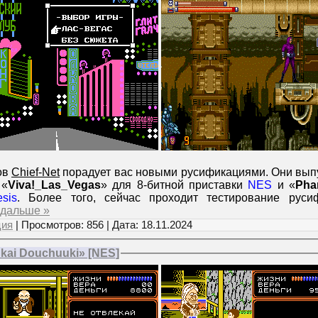
ов
Chief-Net
порадует вас новыми русификациями. Они вып
 «
Viva!_Las_Vegas
» для 8-битной приставки
NES
и «
Pha
sis
. Более того, сейчас проходит тестирование руси
 дальше »
ция
| Просмотров: 856 | Дата:
18.11.2024
ai Douchuuki» [NES]