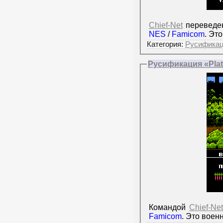
Chief-Net
переведен
NES
/
Famicom
. Эт
Категория:
Русифика
Русификация «Plat
Командой
Chief-Net
Famicom
. Это вое