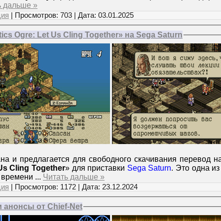
ь дальше »
ция
| Просмотров: 703 | Дата:
03.01.2025
cs Ogre: Let Us Cling Together» на Sega Saturn
на и предлагается для свободного скачивания перевод на
Us Cling Together
» для приставки
Sega Saturn
. Это одна и
о времени
...
Читать дальше »
ция
| Просмотров: 1172 | Дата:
23.12.2024
анонсы от Chief-Net