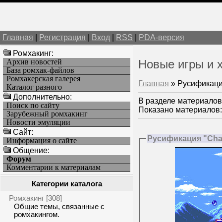
Главная
|
Регистрация
|
Вход
|
RSS
|
PDA-версия
Ромхакинг:
Архив новостей
Новые игры и 
База ромхак-файлов
Ромхакерская галерея
Главная
»
Русификац
Каталог разного
Дополнительно:
В разделе материалов
Поиск по сайту
Показано материалов
Зарубежный ромхакинг
Новости эмуляции
Cайт:
Русификация "Chan
Информация о сайте
Общение:
Форум
Комментарии к материалам
Категории каталога
Ромхакинг
[308]
Общие темы, связанные с
ромхакингом.