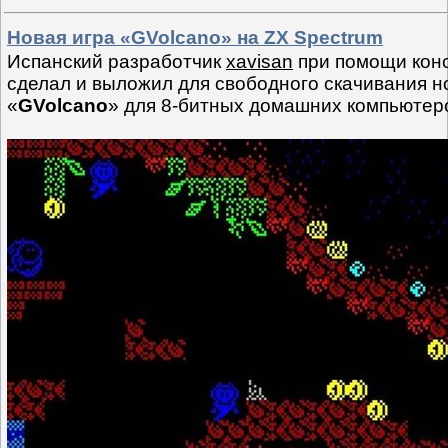
Новая игра «GVolcano» на ZX Spectrum
Испанский разработчик
xavisan
при помощи конс
сделал и выложил для свободного скачивания н
«
GVolcano
» для 8-битных домашних компьюте