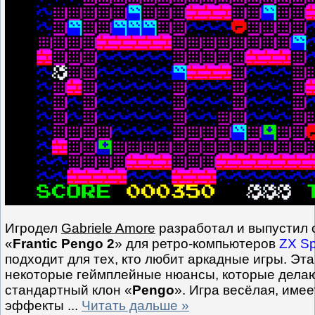
Игродел
Gabriele Amore
разработал и выпустил 
«
Frantic Pengo 2
» для ретро-компьютеров
ZX S
подходит для тех, кто любит аркадные игры. Эт
некоторые геймплейные нюансы, которые делаю
стандартный клон «
Pengo
». Игра весёлая, имее
эффекты
...
Читать дальше »