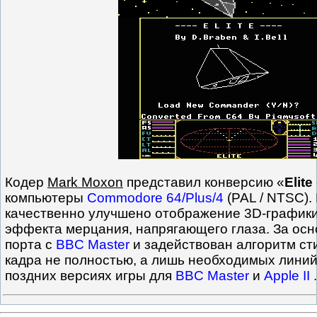
Кодер
Mark Moxon
представил конверсию «
Elite
компьютеры
Commodore 64/Plus/4
(PAL / NTSC).
качественно улучшено отображение 3D-графики
эффекта мерцания, напрягающего глаза. За осно
порта с
BBC Master
и задействован алгоритм с
кадра не полностью, а лишь необходимых линий,
поздних версиях игры для
BBC Master
и
Apple II