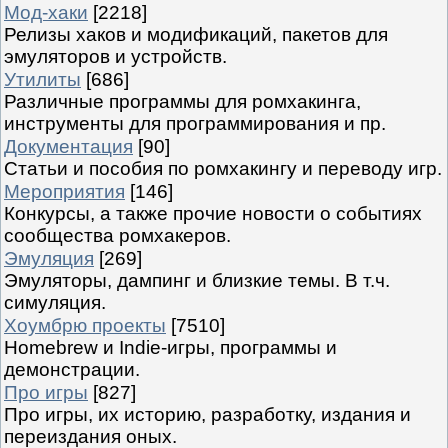
Мод-хаки
[2218]
Релизы хаков и модификаций, пакетов для
эмуляторов и устройств.
Утилиты
[686]
Различные программы для ромхакинга,
инструменты для программирования и пр.
Документация
[90]
Статьи и пособия по ромхакингу и переводу игр.
Мероприятия
[146]
Конкурсы, а также прочие новости о событиях
сообщества ромхакеров.
Эмуляция
[269]
Эмуляторы, дампинг и близкие темы. В т.ч.
симуляция.
Хоумбрю проекты
[7510]
Homebrew и Indie-игры, программы и
демонстрации.
Про игры
[827]
Про игры, их историю, разработку, издания и
переиздания оных.