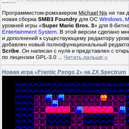
Программистом-ромхакером
Michael Nix
не так 
новая сборка
SMB3 Foundry
для ОС
Windows
,
M
уровней игры «
Super Mario Bros. 3
» для 8-битн
Entertainment System
. В этой версии сделано м
и дополнений к существующему редактору уровн
добавлен новый полнофункциональный редакт
Scribe
. Он написан с нуля и представлен с от
по лицензии GPL-3.0
...
Читать дальше »
Новая игра «Frantic Pengo 2» на ZX Spectrum