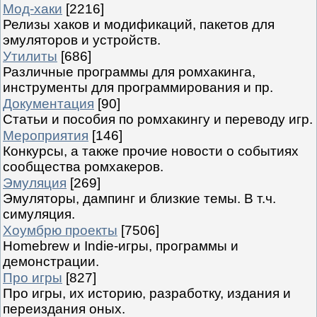
Мод-хаки
[2216]
Релизы хаков и модификаций, пакетов для
эмуляторов и устройств.
Утилиты
[686]
Различные программы для ромхакинга,
инструменты для программирования и пр.
Документация
[90]
Статьи и пособия по ромхакингу и переводу игр.
Мероприятия
[146]
Конкурсы, а также прочие новости о событиях
сообщества ромхакеров.
Эмуляция
[269]
Эмуляторы, дампинг и близкие темы. В т.ч.
симуляция.
Хоумбрю проекты
[7506]
Homebrew и Indie-игры, программы и
демонстрации.
Про игры
[827]
Про игры, их историю, разработку, издания и
переиздания оных.