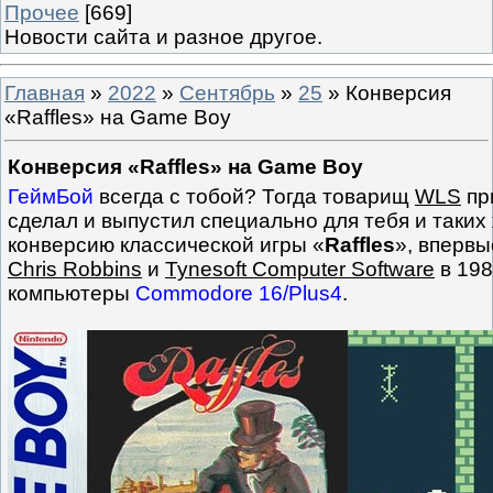
Прочее
[669]
Новости сайта и разное другое.
Главная
»
2022
»
Сентябрь
»
25
» Конверсия
«Raffles» на Game Boy
Конверсия «Raffles» на Game Boy
ГеймБой
всегда с тобой? Тогда товарищ
WLS
пр
сделал и выпустил специально для тебя и таких ж
конверсию классической игры «
Raffles
», вперв
Chris Robbins
и
Tynesoft Computer Software
в 198
компьютеры
Commodore 16/Plus4
.