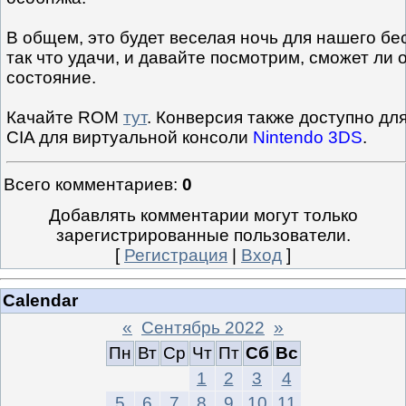
В общем, это будет веселая ночь для нашего б
так что удачи, и давайте посмотрим, сможет ли
состояние.
Качайте ROM
тут
. Конверсия также доступно дл
CIA для виртуальной консоли
Nintendo 3DS
.
Всего комментариев
:
0
Добавлять комментарии могут только
зарегистрированные пользователи.
[
Регистрация
|
Вход
]
Calendar
«
Сентябрь 2022
»
Пн
Вт
Ср
Чт
Пт
Сб
Вс
1
2
3
4
5
6
7
8
9
10
11