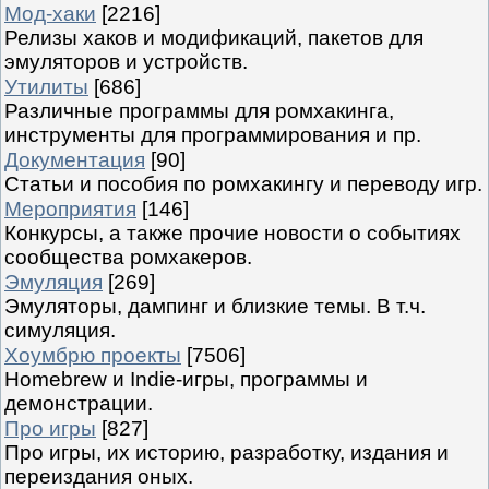
Мод-хаки
[2216]
Релизы хаков и модификаций, пакетов для
эмуляторов и устройств.
Утилиты
[686]
Различные программы для ромхакинга,
инструменты для программирования и пр.
Документация
[90]
Статьи и пособия по ромхакингу и переводу игр.
Мероприятия
[146]
Конкурсы, а также прочие новости о событиях
сообщества ромхакеров.
Эмуляция
[269]
Эмуляторы, дампинг и близкие темы. В т.ч.
симуляция.
Хоумбрю проекты
[7506]
Homebrew и Indie-игры, программы и
демонстрации.
Про игры
[827]
Про игры, их историю, разработку, издания и
переиздания оных.