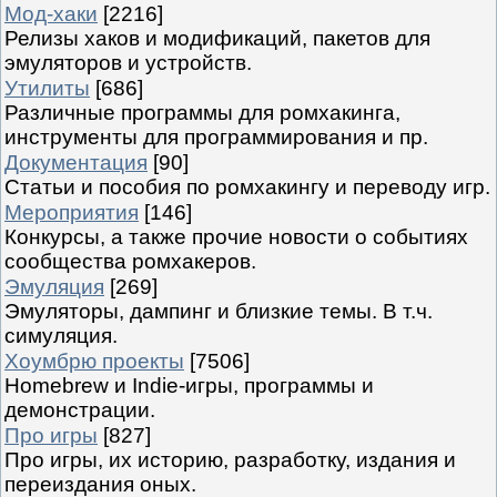
Мод-хаки
[2216]
Релизы хаков и модификаций, пакетов для
эмуляторов и устройств.
Утилиты
[686]
Различные программы для ромхакинга,
инструменты для программирования и пр.
Документация
[90]
Статьи и пособия по ромхакингу и переводу игр.
Мероприятия
[146]
Конкурсы, а также прочие новости о событиях
сообщества ромхакеров.
Эмуляция
[269]
Эмуляторы, дампинг и близкие темы. В т.ч.
симуляция.
Хоумбрю проекты
[7506]
Homebrew и Indie-игры, программы и
демонстрации.
Про игры
[827]
Про игры, их историю, разработку, издания и
переиздания оных.