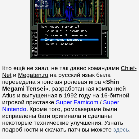
Кто ещё не знал, не так давно командами
Chief-
Net
и
Megaten.ru
на русский язык была
переведена японская ролевая игра «
Shin
Megami Tensei
», разработанная компанией
Atlus
и выпущенная в 1992 году на 16-битной
игровой приставке
Super Famicom
/
Super
Nintendo
. Кроме того, ромхакерами были
исправлены баги оригинала и сделаны
некоторые технические улучшения. Узнать
подробности и скачать патч вы можете
здесь
.