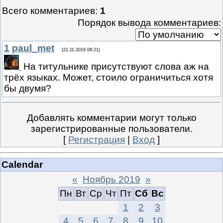
Всего комментариев
:
1
Порядок вывода комментариев:
1
paul_met
(21.11.2019 08:21)
На титульнике присутствуют слова аж на
трёх языках. Может, стоило ограничиться хотя
бы двумя?
Добавлять комментарии могут только
зарегистрированные пользователи.
[
Регистрация
|
Вход
]
Calendar
«
Ноябрь 2019
»
Пн
Вт
Ср
Чт
Пт
Сб
Вс
1
2
3
4
5
6
7
8
9
10