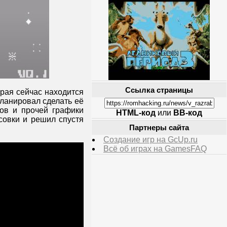
Ссылка страницы
орая сейчас находится
планировал сделать её
ов и прочей графики
HTML-код
или
BB-код
совки и решил спустя
Партнеры сайта
Создание игр на GcUp.ru
Всё об играх на GamesFAQ