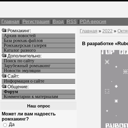
Главная
|
Регистрация
|
Вход
|
RSS
|
PDA-версия
Ромхакинг:
Главная
»
2022
»
Октя
Архив новостей
База ромхак-файлов
В разработке «Rubo
Ромхакерская галерея
Каталог разного
Дополнительно:
Поиск по сайту
Зарубежный ромхакинг
Новости эмуляции
Cайт:
Информация о сайте
Общение:
Форум
Комментарии к материалам
Наш опрос
Может ли вам надоесть
ромхакинг?
Да