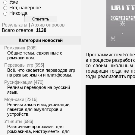
Уже
Нет, наверное
Никогда
Результаты
|
Архив опросов
Всего ответов:
1138
Категории новостей
Ромхакинг
[308]
Общие темы, связанные с
Программистом
Robe
ромхакингом.
в процессе разработ
Переводы игр
[695]
со своим школьным 
Всё, что касается переводов игр
товарищи тогда не п
на разные языки и платформы.
годы реализовать про
Русификация
[470]
Релизы переводов на русский
язык.
Мод-хаки
[2216]
Релизы хаков и модификаций,
пакетов для эмуляторов и
устройств.
Утилиты
[686]
Различные программы для
ромхакинга, инструменты для