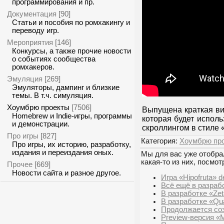
программирования и пр.
Документация
[90]
Статьи и пособия по ромхакингу и
переводу игр.
Мероприятия
[146]
Конкурсы, а также прочие новости
о событиях сообщества
ромхакеров.
Эмуляция
[269]
Эмуляторы, дампинг и близкие
темы. В т.ч. симуляция.
Хоумбрю проекты
[7506]
Выпущена краткая ви
Homebrew и Indie-игры, программы
которая будет исполь
и демонстрации.
скроллингом в стиле 
Про игры
[827]
Категория:
Хоумбрю пр
Про игры, их историю, разработку,
издания и переиздания оных.
Мы для вас уже отобрал
какая-то из них, посмот
Прочее
[669]
Новости сайта и разное другое.
Игра «Hipofruta» 
Всё ещё в разработ
В разработке «Zeta
В разработке «Qua
Продолжается созд
Preview-версия «