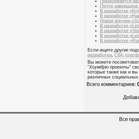
Продолжается раз
Почти завершена «
В разработке «Kni
В разработке «Ha
Новая preview-сбо
В разработке «Les
В разработке «Sto
В разработке «Les
В разработке «Ru
Если ищите другие подо
разработка
,
C64
,
платф
Вы можете посоветоват
"
Хоумбрю проекты
" св
которые также как и вы
различных социальных 
Всего комментариев:
Добавл
Все пра