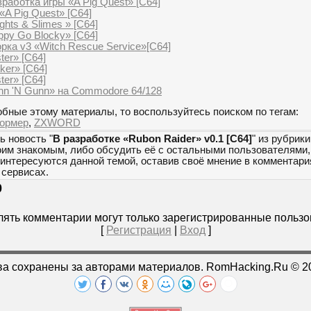
работка игры «A Pig Quest» [C64]
A Pig Quest» [C64]
ghts & Slimes » [C64]
ppy Go Blocky» [C64]
рка v3 «Witch Rescue Service»[C64]
ter» [C64]
ker» [C64]
ter» [C64]
nn 'N Gunn» на Commodore 64/128
бные этому материалы, то воспользуйтесь поиском по тегам:
ормер
,
ZXWORD
ь новость "
В разработке «Rubon Raider» v0.1 [C64]
" из рубрики
оим знакомым, либо обсудить её с остальными пользователями,
 интересуются данной темой, оставив своё мнение в комментари
сервисах.
0
ять комментарии могут только зарегистрированные пользо
[
Регистрация
|
Вход
]
ва сохранены за авторами материалов. RomHacking.Ru © 2