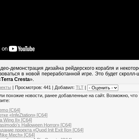
део-демонстрация дизайна рейдерского корабля и некотор
зоваться в новой переработанной игре. Это будет скролл
«
Terra Cresta
».
оекты
| Просмотров: 441 | Добавил:
TLT
|
и похожие новости, ранее добавленные на сайт. Возможно, что 
рите:
demo [C64]
ке «InfeZtation» [C64]
 Wing II» [C64]
simodo's Halloween Horror» [C64]
ание проекта «Quod Init Exit IIo» [C64]
Mike Mech» [C64]