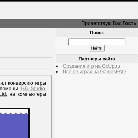
Приветствую Вас
Гость
Поиск
Партнеры сайта
Создание игр на GcUp.ru
Всё об играх на GamesFAQ
жил конверсию игры
и помощи
GB Studio
.
Ltd.
на компьютеры