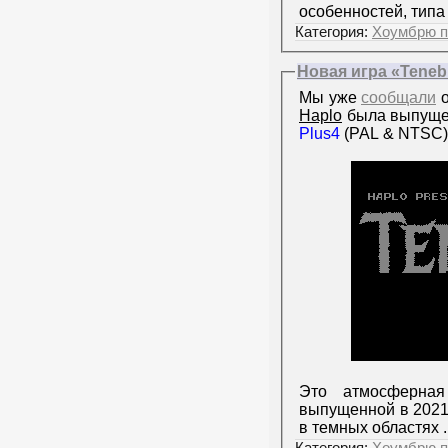
особенностей, типа
Категория:
Хоумбрю п
Новая игра «Tenebr
Мы уже
сообщали
о
Haplo
была выпуще
Plus4
(PAL & NTSC)
Это атмосферная
выпущенной в 2021 
в темных областях
Категория:
Хоумбрю п