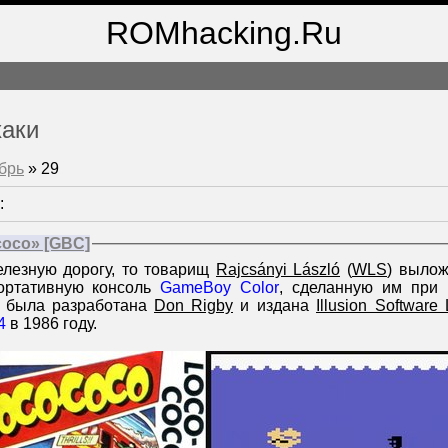
ROMhacking.Ru
хаки
брь
»
29
:
coco» [GBC]
лезную дорогу, то товарищ
Rajcsányi László
(
WLS
) выло
ортативную консоль
GameBoy Color
, сделанную им пр
а была разработана
Don Rigby
и издана
Illusion Software 
4
в 1986 году.