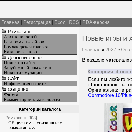
Главная
|
Регистрация
|
Вход
|
RSS
|
PDA-версия
Ромхакинг:
Архив новостей
Новые игры и 
База ромхак-файлов
Ромхакерская галерея
Главная
»
2022
»
Октя
Каталог разного
Дополнительно:
В разделе материалов
Поиск по сайту
Зарубежный ромхакинг
Конверсия «Loco-
Новости эмуляции
Cайт:
Если вы любите же
Информация о сайте
«
Loco-coco
» на п
Общение:
Оригинальная игр
Форум
Commodore 16
/
Plus
Комментарии к материалам
Категории каталога
Ромхакинг
[308]
Общие темы, связанные с
ромхакингом.