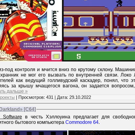
-под контроля и мчится вниз по крутому склону. Машинис
 охранник не мог его вызвать по внутренней связи. Локо
телей как ведущий голливудский каскадер, понял, что эт
яясь за крышу мчащегося вагона, он задается вопросом
ать дальше »
роекты
| Просмотров: 431 | Дата:
29.10.2022
Darkland» [C64]
k Software
в честь Хэллоуина предлагает для свободног
битного бытового компьютера
Commodore 64
.