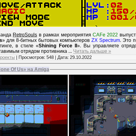
манда
RetroSouls
в рамках мероприятия
CAFe 2022
выпуст
s
» для 8-битных бытовых компьютеров
ZX Spectrum
. Это 
тинге, в стиле «
Shining Force II
». Вы управляете отряд
ставимым отрядом противника
...
Читать дальше »
роекты
| Просмотров: 548 | Дата:
29.10.2022
one Of Us» на Amiga