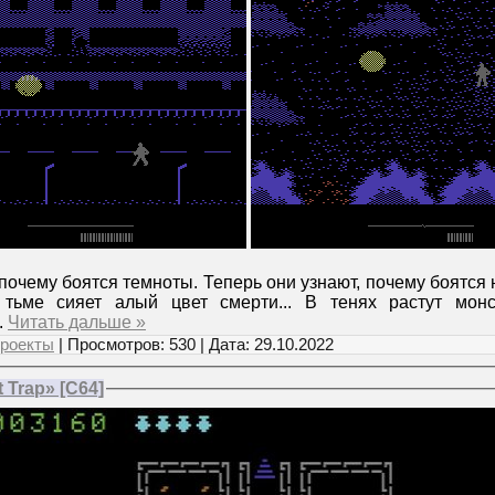
 почему боятся темноты. Теперь они узнают, почему боятся 
 тьме сияет алый цвет смерти... В тенях растут монст
..
Читать дальше »
роекты
| Просмотров: 530 | Дата:
29.10.2022
 Trap» [C64]