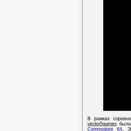
В рамках соревн
vector5games
была 
Commodore 64
. Э