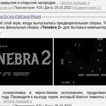
 закрытия и открытия загородок
...
Читать дальше »
роекты
| Просмотров: 416 | Дата:
29.10.2022
|
Комментарии (1)
a 2» на C64 and Plus4
б этой игре, когда выпускалась предварительная сборка. 
на финальная сборка «
Tenebra 2
» для бытовых компьюте
.
 головоломка в чёрно-белом исполнении, продолжен
году. Проведите к выходу героя, который боится темноты 
...
Читать дальше »
роекты
| Просмотров: 621 | Дата:
29.10.2022