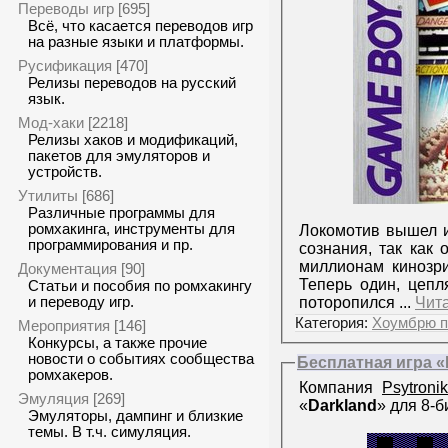
Переводы игр
[695]
Всё, что касается переводов игр
на разные языки и платформы.
Русификация
[470]
Релизы переводов на русский
язык.
Мод-хаки
[2218]
Релизы хаков и модификаций,
пакетов для эмуляторов и
устройств.
Утилиты
[686]
Различные программы для
ромхакинга, инструменты для
Локомотив вышел из
программирования и пр.
сознания, так как
миллионам кинозри
Документация
[90]
Теперь один, цепл
Статьи и пособия по ромхакингу
поторопился
...
Чит
и переводу игр.
Категория:
Хоумбрю п
Мероприятия
[146]
Конкурсы, а также прочие
новости о событиях сообщества
Бесплатная игра «
ромхакеров.
Компания
Psytroni
Эмуляция
[269]
«
Darkland
» для 8-
Эмуляторы, дампинг и близкие
темы. В т.ч. симуляция.