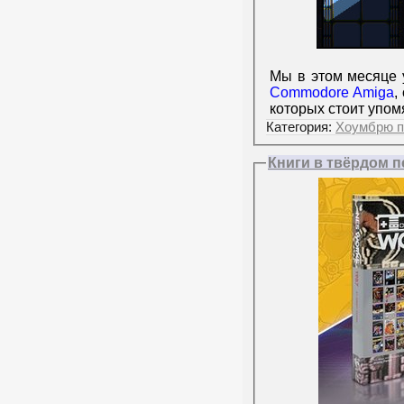
Мы в этом месяце
Commodore Amiga
,
которых стоит упо
Категория:
Хоумбрю п
Книги в твёрдом п