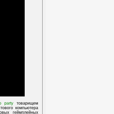
 party
товарищем
ытового компьютера
овых геймплейных