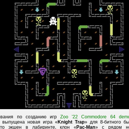
ования по созданию игр
Zoo '22 Commodore 64 demo
выпущена новая игра «
Knight Trap
» для 8-битного б
то экшен в лабиринте, клон «
Pac-Man
» с рядом н