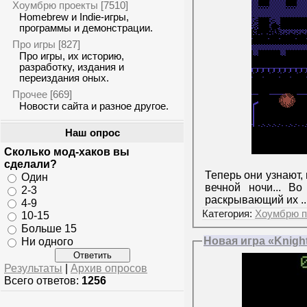
Хоумбрю проекты
[7510]
Homebrew и Indie-игры,
программы и демонстрации.
Про игры
[827]
Про игры, их историю,
разработку, издания и
переиздания оных.
Прочее
[669]
Новости сайта и разное другое.
Наш опрос
Сколько мод-хаков вы
сделали?
Теперь они узнают,
Один
вечной ночи... Во
2-3
раскрывающий их
.
4-9
Категория:
Хоумбрю п
10-15
Больше 15
Новая игра «Knight
Ни одного
Результаты
|
Архив опросов
Всего ответов:
1256