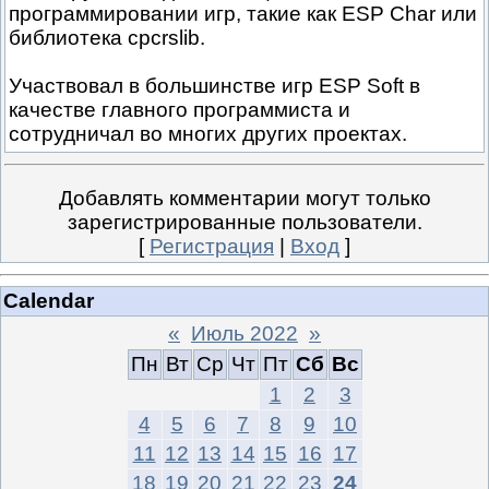
программировании игр, такие как ESP Char или
библиотека cpcrslib.
Участвовал в большинстве игр ESP Soft в
качестве главного программиста и
сотрудничал во многих других проектах.
Добавлять комментарии могут только
зарегистрированные пользователи.
[
Регистрация
|
Вход
]
Calendar
«
Июль 2022
»
Пн
Вт
Ср
Чт
Пт
Сб
Вс
1
2
3
4
5
6
7
8
9
10
11
12
13
14
15
16
17
18
19
20
21
22
23
24