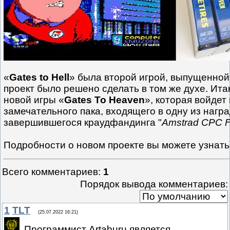
«
Gates to Hell
» была второй игрой, выпущенно
проект было решено сделать в том же духе. Ита
новой игры «
Gates To Heaven
», которая войдет 
замечательного пака, входящего в одну из нагр
завершившегося краудфандинга "
Amstrad CPC F
Подробности о новом проекте вы можете узнат
Всего комментариев
:
1
Порядок вывода комментариев:
1
TLT
(25.07.2022 16:21)
Программист Artaburu является