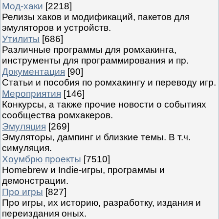
Мод-хаки
[2218]
Релизы хаков и модификаций, пакетов для
эмуляторов и устройств.
Утилиты
[686]
Различные программы для ромхакинга,
инструменты для программирования и пр.
Документация
[90]
Статьи и пособия по ромхакингу и переводу игр.
Мероприятия
[146]
Конкурсы, а также прочие новости о событиях
сообщества ромхакеров.
Эмуляция
[269]
Эмуляторы, дампинг и близкие темы. В т.ч.
симуляция.
Хоумбрю проекты
[7510]
Homebrew и Indie-игры, программы и
демонстрации.
Про игры
[827]
Про игры, их историю, разработку, издания и
переиздания оных.