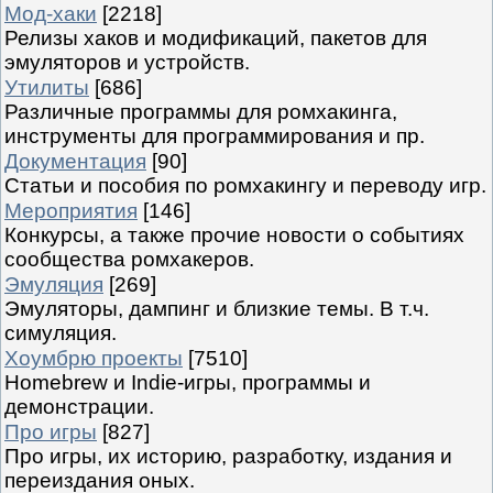
Мод-хаки
[2218]
Релизы хаков и модификаций, пакетов для
эмуляторов и устройств.
Утилиты
[686]
Различные программы для ромхакинга,
инструменты для программирования и пр.
Документация
[90]
Статьи и пособия по ромхакингу и переводу игр.
Мероприятия
[146]
Конкурсы, а также прочие новости о событиях
сообщества ромхакеров.
Эмуляция
[269]
Эмуляторы, дампинг и близкие темы. В т.ч.
симуляция.
Хоумбрю проекты
[7510]
Homebrew и Indie-игры, программы и
демонстрации.
Про игры
[827]
Про игры, их историю, разработку, издания и
переиздания оных.