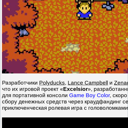
Разработчики
Polyducks
,
Lance Campbell
и
Zena
что их игровой проект «
Excelsior
», разработан
для портативной консоли
Game Boy Color
, скор
сбору денежных средств через краудфандинг с
приключенческая ролевая игра с головоломками