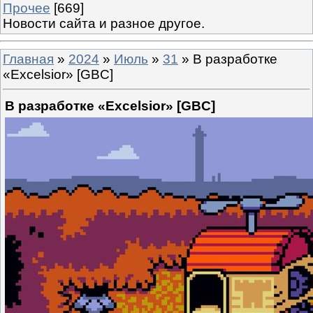
Прочее
[669]
Новости сайта и разное другое.
Главная
»
2024
»
Июль
»
31
» В разработке
«Excelsior» [GBC]
В разработке «Excelsior» [GBC]