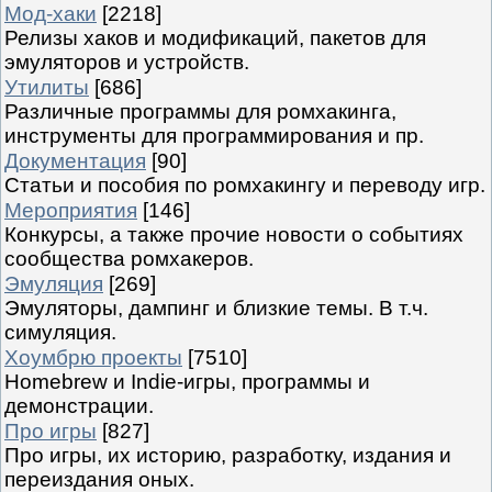
Мод-хаки
[2218]
Релизы хаков и модификаций, пакетов для
эмуляторов и устройств.
Утилиты
[686]
Различные программы для ромхакинга,
инструменты для программирования и пр.
Документация
[90]
Статьи и пособия по ромхакингу и переводу игр.
Мероприятия
[146]
Конкурсы, а также прочие новости о событиях
сообщества ромхакеров.
Эмуляция
[269]
Эмуляторы, дампинг и близкие темы. В т.ч.
симуляция.
Хоумбрю проекты
[7510]
Homebrew и Indie-игры, программы и
демонстрации.
Про игры
[827]
Про игры, их историю, разработку, издания и
переиздания оных.