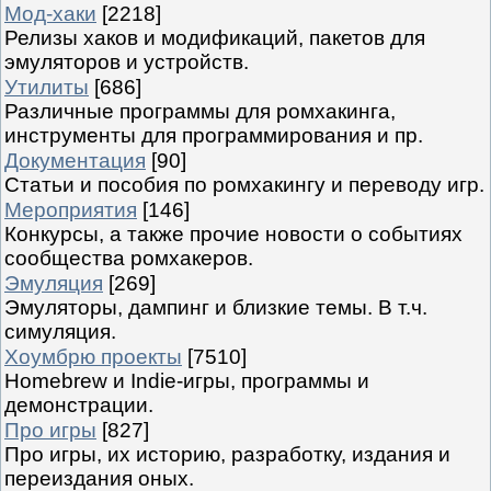
Мод-хаки
[2218]
Релизы хаков и модификаций, пакетов для
эмуляторов и устройств.
Утилиты
[686]
Различные программы для ромхакинга,
инструменты для программирования и пр.
Документация
[90]
Статьи и пособия по ромхакингу и переводу игр.
Мероприятия
[146]
Конкурсы, а также прочие новости о событиях
сообщества ромхакеров.
Эмуляция
[269]
Эмуляторы, дампинг и близкие темы. В т.ч.
симуляция.
Хоумбрю проекты
[7510]
Homebrew и Indie-игры, программы и
демонстрации.
Про игры
[827]
Про игры, их историю, разработку, издания и
переиздания оных.