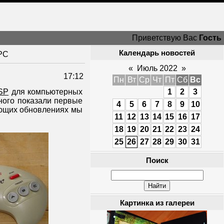
Приветствую Вас
Гость
Календарь новостей
CPC
«
Июль 2022
»
17:12
Пн
Вт
Ср
Чт
Пт
Сб
Вс
SP
для компьютерных
1
2
3
ного показали первые
4
5
6
7
8
9
10
дующих обновлениях мы
11
12
13
14
15
16
17
18
19
20
21
22
23
24
25
26
27
28
29
30
31
Поиск
Картинка из галереи