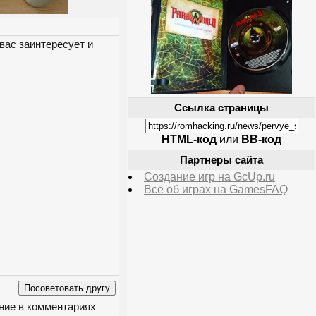
вас заинтересует и
Ссылка страницы
HTML-код
или
BB-код
Партнеры сайта
Создание игр на GcUp.ru
Всё об играх на GamesFAQ
ение в комментариях