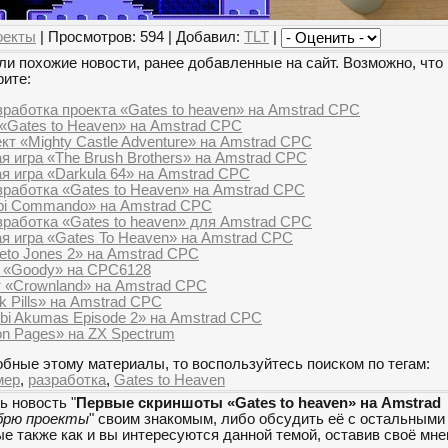
оекты
| Просмотров: 594 | Добавил:
TLT
|
и похожие новости, ранее добавленные на сайт. Возможно, что 
рите:
работка проекта «Gates to heaven» на Amstrad CPC
 «Gates to Heaven» на Amstrad CPC
кт «Mighty Castle Adventure» на Amstrad CPC
я игра «The Brush Brothers» на Amstrad CPC
я игра «Darkula 64» на Amstrad CPC
работка «Gates to Heaven» на Amstrad CPC
pi Commando» на Amstrad CPC
работка «Gates to heaven» для Amstrad CPC
ая игра «Gates To Heaven» на Amstrad CPC
eto Jones 2» на Amstrad CPC
а «Goody» на CPC6128
т «Crownland» на Amstrad CPC
k Pills» на Amstrad CPC
ibi Akumas Episode 2» на Amstrad CPC
n Pages» на ZX Spectrum
бные этому материалы, то воспользуйтесь поиском по тегам:
мер
,
разработка
,
Gates to Heaven
ь новость "
Первые скриншоты «Gates to heaven» на Amstrad
брю проекты
" своим знакомым, либо обсудить её с остальными
е также как и вы интересуются данной темой, оставив своё мн