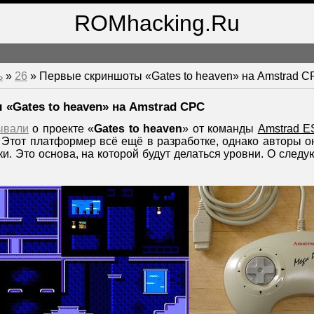
ROMhacking.Ru
ь
»
26
» Первые скриншоты «Gates to heaven» на Amstrad 
«Gates to heaven» на Amstrad CPC
ывали
о проекте «
Gates to heaven
» от команды
Amstrad E
. Этот платформер всё ещё в разработке, однако авторы о
и. Это основа, на которой будут делаться уровни. О сле