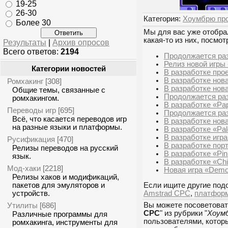
19-25
26-30
Категория:
Хоумбрю пр
Более 30
Мы для вас уже отобрал
какая-то из них, посмот
Результаты
|
Архив опросов
Всего ответов:
2194
Продолжается раз
Релиз новой игры
Категории новостей
В разработке прое
В разработке нова
Ромхакинг
[308]
В разработке нова
Общие темы, связанные с
Продолжается раз
ромхакингом.
В разработке «Pa
Переводы игр
[695]
Продолжается раз
Всё, что касается переводов игр
В разработке нов
на разные языки и платформы.
В разработке «Pal
В разработке игр
Русификация
[470]
В разработке пор
Релизы переводов на русский
В разработке «Pin
язык.
В разработке «Ch
Мод-хаки
[2218]
Новая игра «Demo
Релизы хаков и модификаций,
пакетов для эмуляторов и
Если ищите другие подо
устройств.
Amstrad CPC
,
платфор
Утилиты
Вы можете посоветоват
[686]
CPC
" из рубрики "
Хоум
Различные программы для
пользователями, которы
ромхакинга, инструменты для