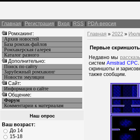
Главная
|
Регистрация
|
Вход
|
RSS
|
PDA-версия
Ромхакинг:
Главная
»
2022
»
Июл
Архив новостей
База ромхак-файлов
Первые скриншоты 
Ромхакерская галерея
Каталог разного
Недавно мы
рассказ
Дополнительно:
систем
Amstrad CPC
Поиск по сайту
скриншоты и зарисовк
Зарубежный ромхакинг
также сообщим.
Новости эмуляции
Cайт:
Информация о сайте
Общение:
Форум
Комментарии к материалам
Наш опрос
Ваш возраст:
До 14
15-18