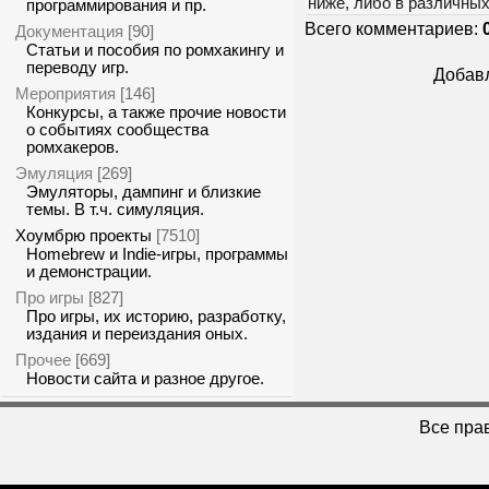
ниже, либо в различны
программирования и пр.
Всего комментариев:
Документация
[90]
Статьи и пособия по ромхакингу и
переводу игр.
Добавл
Мероприятия
[146]
Конкурсы, а также прочие новости
о событиях сообщества
ромхакеров.
Эмуляция
[269]
Эмуляторы, дампинг и близкие
темы. В т.ч. симуляция.
Хоумбрю проекты
[7510]
Homebrew и Indie-игры, программы
и демонстрации.
Про игры
[827]
Про игры, их историю, разработку,
издания и переиздания оных.
Прочее
[669]
Новости сайта и разное другое.
Все пра