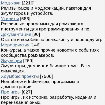
Мод-хаки
[2216]
Релизы хаков и модификаций, пакетов для
эмуляторов и устройств.
Утилиты
[686]
Различные программы для ромхакинга,
инструменты для программирования и пр.
Документация
[90]
Статьи и пособия по ромхакингу и переводу игр.
Мероприятия
[146]
Конкурсы, а также прочие новости о событиях
сообщества ромхакеров.
Эмуляция
[269]
Эмуляторы, дампинг и близкие темы. В т.ч.
симуляция.
Хоумбрю проекты
[7506]
Homebrew и Indie-игры, программы и
демонстрации.
Про игры
[827]
Про игры, их историю, разработку, издания и
переиздания оных.