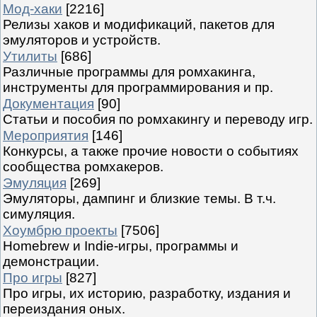
Мод-хаки
[2216]
Релизы хаков и модификаций, пакетов для
эмуляторов и устройств.
Утилиты
[686]
Различные программы для ромхакинга,
инструменты для программирования и пр.
Документация
[90]
Статьи и пособия по ромхакингу и переводу игр.
Мероприятия
[146]
Конкурсы, а также прочие новости о событиях
сообщества ромхакеров.
Эмуляция
[269]
Эмуляторы, дампинг и близкие темы. В т.ч.
симуляция.
Хоумбрю проекты
[7506]
Homebrew и Indie-игры, программы и
демонстрации.
Про игры
[827]
Про игры, их историю, разработку, издания и
переиздания оных.