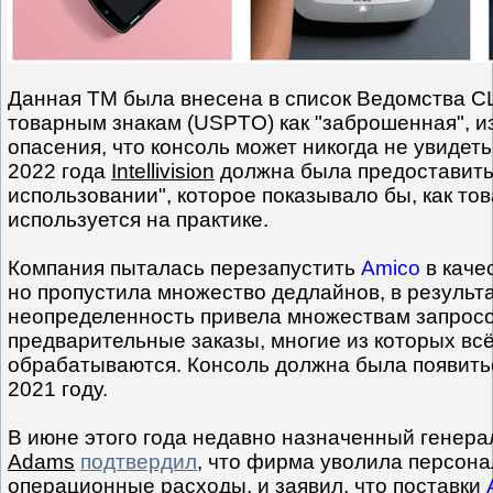
Данная TM была внесена в список Ведомства С
товарным знакам (USPTO) как "заброшенная", и
опасения, что консоль может никогда не увидеть
2022 года
Intellivision
должна была предоставить
использовании", которое показывало бы, как то
используется на практике.
Компания пыталась перезапустить
Amico
в каче
но пропустила множество дедлайнов, в результа
неопределенность привела множествам запросо
предварительные заказы, многие из которых вс
обрабатываются. Консоль должна была появитьс
2021 году.
В июне этого года недавно назначенный генер
Adams
подтвердил
, что фирма уволила персона
операционные расходы, и заявил, что поставки