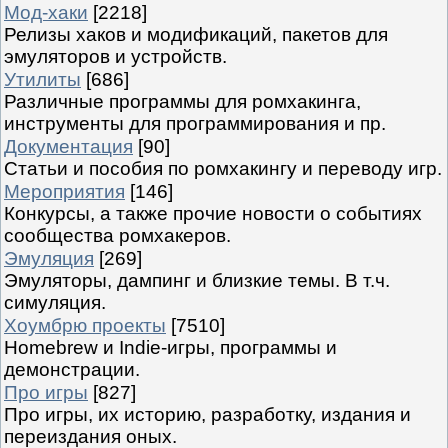
Мод-хаки
[2218]
Релизы хаков и модификаций, пакетов для
эмуляторов и устройств.
Утилиты
[686]
Различные программы для ромхакинга,
инструменты для программирования и пр.
Документация
[90]
Статьи и пособия по ромхакингу и переводу игр.
Мероприятия
[146]
Конкурсы, а также прочие новости о событиях
сообщества ромхакеров.
Эмуляция
[269]
Эмуляторы, дампинг и близкие темы. В т.ч.
симуляция.
Хоумбрю проекты
[7510]
Homebrew и Indie-игры, программы и
демонстрации.
Про игры
[827]
Про игры, их историю, разработку, издания и
переиздания оных.