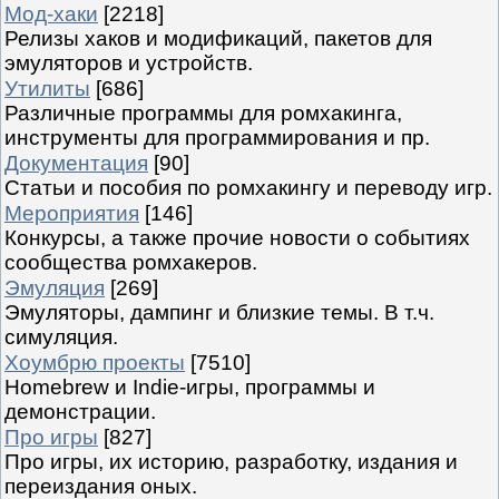
Мод-хаки
[2218]
Релизы хаков и модификаций, пакетов для
эмуляторов и устройств.
Утилиты
[686]
Различные программы для ромхакинга,
инструменты для программирования и пр.
Документация
[90]
Статьи и пособия по ромхакингу и переводу игр.
Мероприятия
[146]
Конкурсы, а также прочие новости о событиях
сообщества ромхакеров.
Эмуляция
[269]
Эмуляторы, дампинг и близкие темы. В т.ч.
симуляция.
Хоумбрю проекты
[7510]
Homebrew и Indie-игры, программы и
демонстрации.
Про игры
[827]
Про игры, их историю, разработку, издания и
переиздания оных.