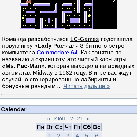
Команда разработчиков
LC-Games
подставила
новую игру «
Lady Pac
» для 8-битного ретро-
компьютера
Commodore 64
. Как понятно по
названию и скриншоту, это чистый клон игры
«
Ms. Pac-Man
», которая выходила на аркадных
автоматах
Midway
в 1982 году. В игре вас ждут
случайно сгенерированные лабиринты и
бонусные раундым
...
Читать дальше »
Calendar
«
Июнь 2021
»
Пн
Вт
Ср
Чт
Пт
Сб
Вс
1
2
3
4
5
6