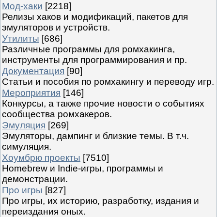
Мод-хаки
[2218]
Релизы хаков и модификаций, пакетов для
эмуляторов и устройств.
Утилиты
[686]
Различные программы для ромхакинга,
инструменты для программирования и пр.
Документация
[90]
Статьи и пособия по ромхакингу и переводу игр.
Мероприятия
[146]
Конкурсы, а также прочие новости о событиях
сообщества ромхакеров.
Эмуляция
[269]
Эмуляторы, дампинг и близкие темы. В т.ч.
симуляция.
Хоумбрю проекты
[7510]
Homebrew и Indie-игры, программы и
демонстрации.
Про игры
[827]
Про игры, их историю, разработку, издания и
переиздания оных.