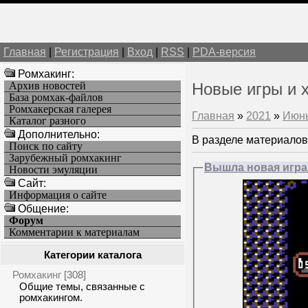
Главная
|
Регистрация
|
Вход
|
RSS
|
PDA-версия
Ромхакинг:
Архив новостей
Новые игры и 
База ромхак-файлов
Ромхакерская галерея
Главная
»
2021
»
Июн
Каталог разного
Дополнительно:
В разделе материалов
Поиск по сайту
Зарубежный ромхакинг
Вышла новая игра «
Новости эмуляции
Cайт:
Информация о сайте
Общение:
Форум
Комментарии к материалам
Категории каталога
Ромхакинг
[308]
Общие темы, связанные с
ромхакингом.