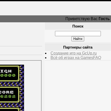
Приветствую Вас
Гость
Поиск
Партнеры сайта
Создание игр на GcUp.ru
Всё об играх на GamesFAQ