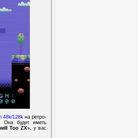
m 48k/128k
на ретро-
а. Она будет иметь
will Too ZX
», у вас