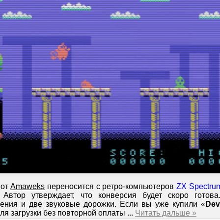
 от
Amaweks
переносится с ретро-компьютеров
ZX Spectru
 Автор утверждает, что конверсия будет скоро готов
ения и две звуковые дорожки. Если вы уже купили «
Dev
ля загрузки без повторной оплаты
...
Читать дальше »