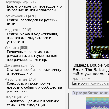
Переводы игр
[695]
Всё, что касается переводов игр
на разные языки и платформы.
Русификация
[470]
Релизы переводов на русский
язык.
Мод-хаки
[2218]
Релизы хаков и модификаций,
пакетов для эмуляторов и
устройств.
Утилиты
[686]
Различные программы для
ромхакинга, инструменты для
программирования и пр.
Команда
Double S
Документация
[90]
Break The Balls
» д
Статьи и пособия по ромхакингу
и переводу игр.
сайте уже несколь
дальше »
Мероприятия
[146]
Категория:
Хоумбрю п
Конкурсы, а также прочие
новости о событиях сообщества
ромхакеров.
В разработке конв
Эмуляция
[269]
Эмуляторы, дампинг и близкие
темы. В т.ч. симуляция.