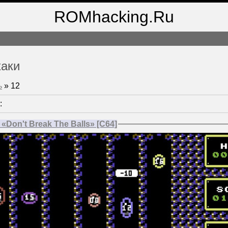
ROMhacking.Ru
хаки
ь
»
12
:
Don't Break The Balls» [C64]