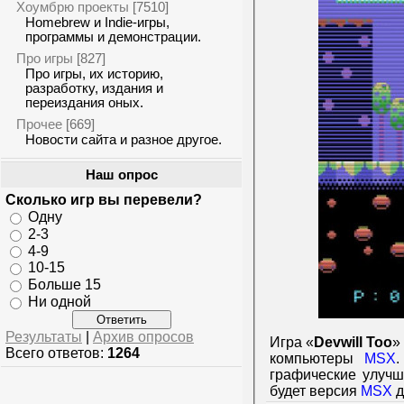
Хоумбрю проекты
[7510]
Homebrew и Indie-игры,
программы и демонстрации.
Про игры
[827]
Про игры, их историю,
разработку, издания и
переиздания оных.
Прочее
[669]
Новости сайта и разное другое.
Наш опрос
Сколько игр вы перевели?
Одну
2-3
4-9
10-15
Больше 15
Ни одной
Результаты
|
Архив опросов
Игра «
Devwill Too
»
Всего ответов:
1264
компьютеры
MSX
.
графические улучш
будет версия
MSX
д