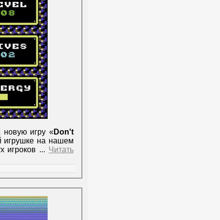
 новую игру «
Don't
й игрушке на нашем
ух игроков
...
Читать