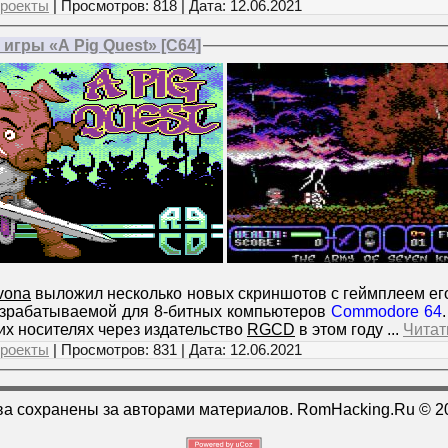
роекты
| Просмотров: 818 | Дата:
12.06.2021
гры «A Pig Quest» [C64]
vona
выложил несколько новых скриншотов с геймплеем его
азрабатываемой для 8-битных компьютеров
Commodore 64
их носителях через издательство
RGCD
в этом году
...
Читат
роекты
| Просмотров: 831 | Дата:
12.06.2021
ва сохранены за авторами материалов. RomHacking.Ru © 2