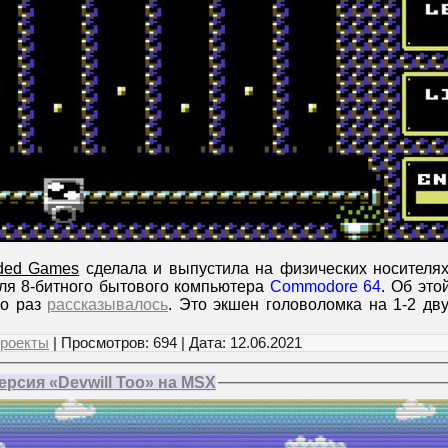
ided Games
сделала и выпустила на физических носителях
ля 8-битного бытового компьютера
Commodore 64
. Об это
ко раз
рассказывалось
. Это экшен головоломка на 1-2 дв
роекты
| Просмотров: 694 | Дата:
12.06.2021
ерсия «Devwill Too» на MSX