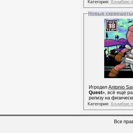
Категория:
Хоумбрю п
Новые скриншоты и
Игродел
Antonio Sa
Quest
», всё ещё р
релизу на физическ
Категория:
Хоумбрю п
Все пра