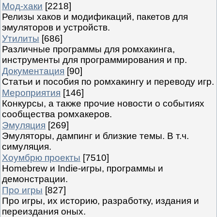
Мод-хаки
[2218]
Релизы хаков и модификаций, пакетов для
эмуляторов и устройств.
Утилиты
[686]
Различные программы для ромхакинга,
инструменты для программирования и пр.
Документация
[90]
Статьи и пособия по ромхакингу и переводу игр.
Мероприятия
[146]
Конкурсы, а также прочие новости о событиях
сообщества ромхакеров.
Эмуляция
[269]
Эмуляторы, дампинг и близкие темы. В т.ч.
симуляция.
Хоумбрю проекты
[7510]
Homebrew и Indie-игры, программы и
демонстрации.
Про игры
[827]
Про игры, их историю, разработку, издания и
переиздания оных.