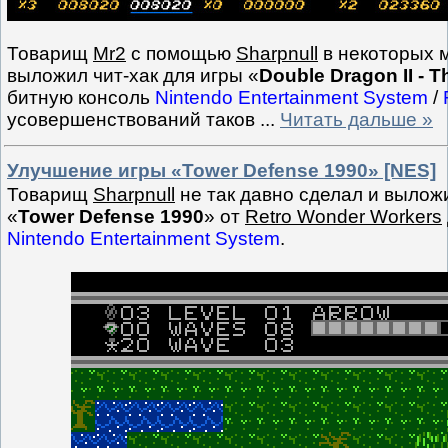
Товарищ
Mr2
с помощью
Sharpnull
в некоторых 
выложил чит-хак для игры «
Double Dragon II - 
битную консоль
Nintendo Entertainment System
/
усовершенствований таков
...
Читать дальше »
Улучшение игры «Tower Defense 1990» [NES]
Товарищ
Sharpnull
не так давно сделал и вылож
«
Tower Defense 1990
» от
Retro Wonder Workers
Nintendo Entertainment System
.