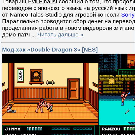
Товарищ
Evil Finalist
сообщил о том, что продол
переводом с японского языка на русский язык иг
от
Namco Tales Studio
для игровой консоли
Sony 
Параллельно проводится сбор денег на перевод
проделанная работа в новом видеоролике и ан
демо-патч
...
Читать дальше »
Мод-хак «Double Dragon 3» [NES]