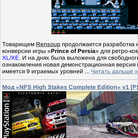
Товарищем
Rensoup
продолжается разработка
конверсии игры «
Prince of Persia
» для ретро-к
XL/XE
. И на днях была выложена для свободног
ознакомления новая демонстрационная версия п
имеется 9 играемых уровней
...
Читать дальше »
Мод «NFS High Stakes Complete Edition» v1 [P