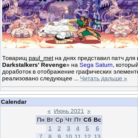
Товарищ
paul_met
на днях представил патч для 
Darkstalkers' Revenge
» на
Sega Saturn
, которы
доработок в отображение графических элементо
реализовано следующее
...
Читать дальше »
Calendar
«
Июнь 2021
»
Пн
Вт
Ср
Чт
Пт
Сб
Вс
1
2
3
4
5
6
7
8
9
10
11
12
13