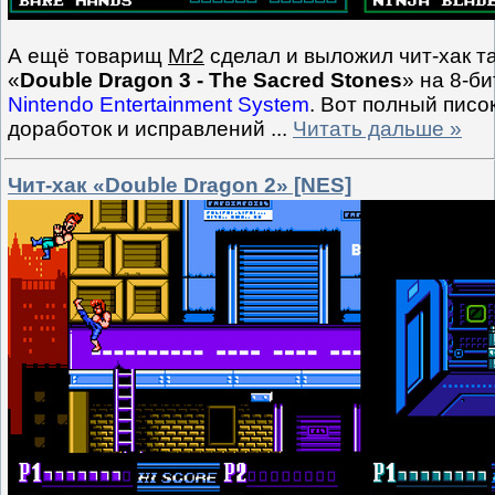
А ещё товарищ
Mr2
сделал и выложил чит-хак т
«
Double Dragon 3 - The Sacred Stones
» на 8-б
Nintendo Entertainment System
. Вот полный писо
доработок и исправлений
...
Читать дальше »
Чит-хак «Double Dragon 2» [NES]