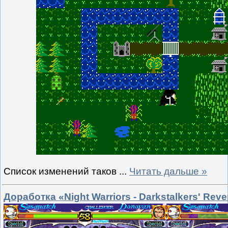
Список изменений таков
...
Читать дальше »
Доработка «Night Warriors - Darkstalkers' Rev