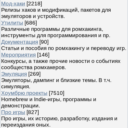
Мод-хаки
[2218]
Релизы хаков и модификаций, пакетов для
эмуляторов и устройств.
Утилиты
[686]
Различные программы для ромхакинга,
инструменты для программирования и пр.
Документация
[90]
Статьи и пособия по ромхакингу и переводу игр.
Мероприятия
[146]
Конкурсы, а также прочие новости о событиях
сообщества ромхакеров.
Эмуляция
[269]
Эмуляторы, дампинг и близкие темы. В т.ч.
симуляция.
Хоумбрю проекты
[7510]
Homebrew и Indie-игры, программы и
демонстрации.
Про игры
[827]
Про игры, их историю, разработку, издания и
переиздания оных.