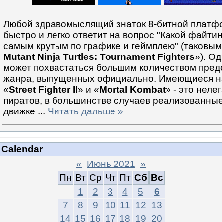
Любой здравомыслящий знаток 8-битной плат
быстро и легко ответит на вопрос "Какой файтин
самым крутым по графике и геймплею" (таковым
Mutant Ninja Turtles: Tournament Fighters
»). О
может похвастаться большим количеством пред
жанра, выпущенных официально. Имеющиеся н
«
Street Fighter II
» и «
Mortal Kombat
» - это неле
пиратов, в большинстве случаев реализованные
движке
...
Читать дальше »
Calendar
«
Июнь 2021
»
Пн
Вт
Ср
Чт
Пт
Сб
Вс
1
2
3
4
5
6
7
8
9
10
11
12
13
14
15
16
17
18
19
20