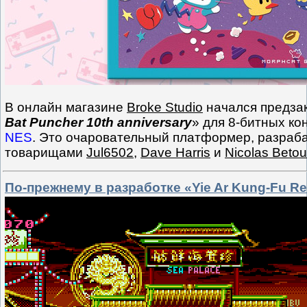
В онлайн магазине
Broke Studio
начался предзак
Bat Puncher 10th anniversary
» для 8-битных к
NES
. Это очаровательный платформер, разра
товарищами
Jul6502
,
Dave Harris
и
Nicolas Beto
По-прежнему в разработке «Yie Ar Kung-Fu R