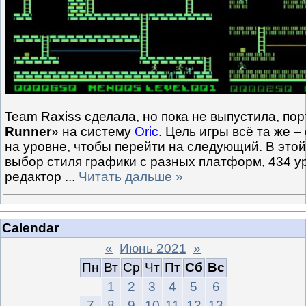
Team Raxiss
сделала, но пока не выпустила, пор
Runner
» на систему
Oric
. Цель игры всё та же –
на уровне, чтобы перейти на следующий. В это
выбор стиля графики с разных платформ, 434 у
редактор
...
Читать дальше »
Calendar
«
Июнь 2021
»
Пн
Вт
Ср
Чт
Пт
Сб
Вс
1
2
3
4
5
6
7
8
9
10
11
12
13