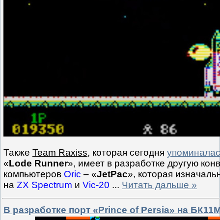
Также
Team Raxiss
, которая сегодня
упоминала
«
Lode Runner
», имеет в разработке другую кон
компьютеров
Oric
– «
JetPac
», которая изначаль
на
ZX Spectrum
и
Vic-20
...
Читать дальше »
В разработке порт «Prince of Persia» на БК11