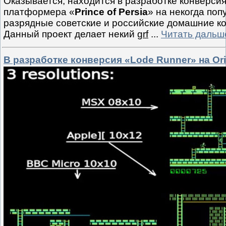
Оказывается, находится в разработке конверси
платформера «
Prince of Persia
» на некогда поп
разрядные советские и российские домашние 
Данный проект делает некий
grf
...
Читать дальш
В разработке конверсия «Lode Runner» на Or