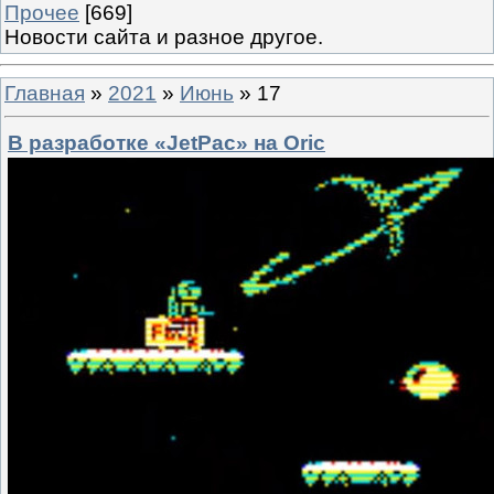
Прочее
[669]
Новости сайта и разное другое.
Главная
»
2021
»
Июнь
»
17
В разработке «JetPac» на Oric