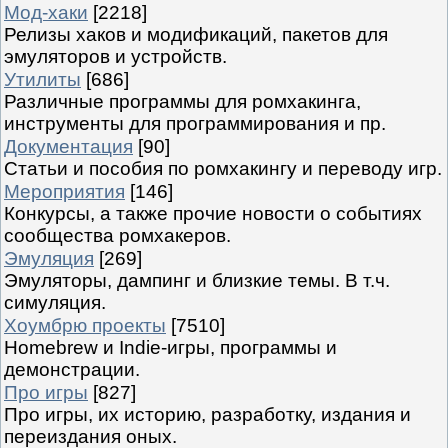
Мод-хаки
[2218]
Релизы хаков и модификаций, пакетов для
эмуляторов и устройств.
Утилиты
[686]
Различные программы для ромхакинга,
инструменты для программирования и пр.
Документация
[90]
Статьи и пособия по ромхакингу и переводу игр.
Мероприятия
[146]
Конкурсы, а также прочие новости о событиях
сообщества ромхакеров.
Эмуляция
[269]
Эмуляторы, дампинг и близкие темы. В т.ч.
симуляция.
Хоумбрю проекты
[7510]
Homebrew и Indie-игры, программы и
демонстрации.
Про игры
[827]
Про игры, их историю, разработку, издания и
переиздания оных.