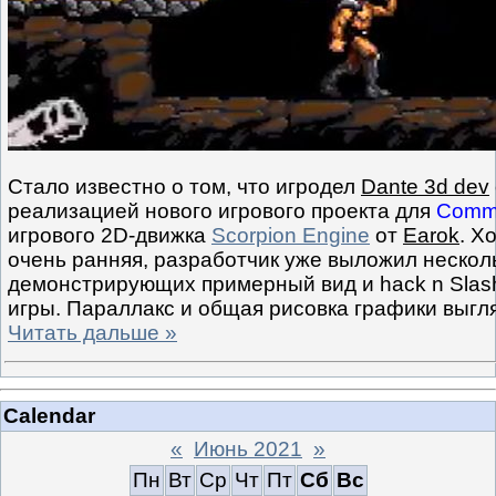
Стало известно о том, что игродел
Dante 3d dev
реализацией нового игрового проекта для
Comm
игрового 2D-движка
Scorpion Engine
от
Earok
. Х
очень ранняя, разработчик уже выложил нескол
демонстрирующих примерный вид и hack n Slas
игры. Параллакс и общая рисовка графики выгл
Читать дальше »
Calendar
«
Июнь 2021
»
Пн
Вт
Ср
Чт
Пт
Сб
Вс