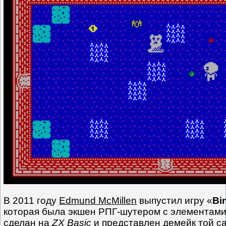
В 2011 году
Edmund McMillen
выпустил игру «
Bi
которая была экшен РПГ-шутером с элементами
сделан на
ZX Basic
и представлен демейк той са