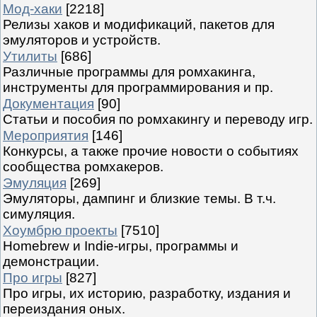
Мод-хаки
[2218]
Релизы хаков и модификаций, пакетов для
эмуляторов и устройств.
Утилиты
[686]
Различные программы для ромхакинга,
инструменты для программирования и пр.
Документация
[90]
Статьи и пособия по ромхакингу и переводу игр.
Мероприятия
[146]
Конкурсы, а также прочие новости о событиях
сообщества ромхакеров.
Эмуляция
[269]
Эмуляторы, дампинг и близкие темы. В т.ч.
симуляция.
Хоумбрю проекты
[7510]
Homebrew и Indie-игры, программы и
демонстрации.
Про игры
[827]
Про игры, их историю, разработку, издания и
переиздания оных.