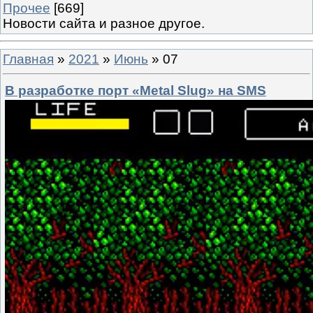
Прочее
[669]
Новости сайта и разное другое.
Главная
»
2021
»
Июнь
»
07
В разработке порт «Metal Slug» на SMS