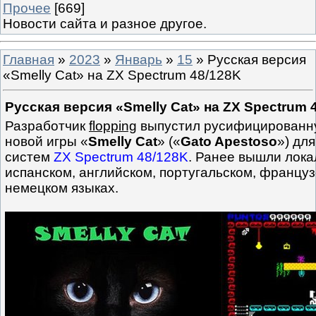
Прочее
[669]
Новости сайта и разное другое.
Главная
»
2023
»
Январь
»
15
» Русская версия
«Smelly Cat» на ZX Spectrum 48/128K
Русская версия «Smelly Cat» на ZX Spectrum 
Разработчик
flopping
выпустил русифицированн
новой игры «
Smelly Cat
» («
Gato Apestoso
») дл
систем
ZX Spectrum 48/128K
. Ранее вышли лока
испанском, английском, португальском, француз
немецком языках.