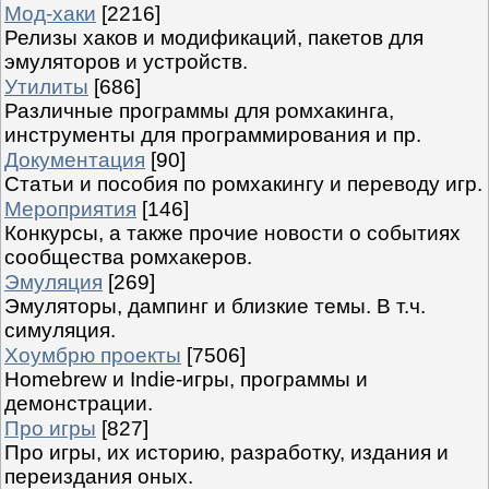
Мод-хаки
[2216]
Релизы хаков и модификаций, пакетов для
эмуляторов и устройств.
Утилиты
[686]
Различные программы для ромхакинга,
инструменты для программирования и пр.
Документация
[90]
Статьи и пособия по ромхакингу и переводу игр.
Мероприятия
[146]
Конкурсы, а также прочие новости о событиях
сообщества ромхакеров.
Эмуляция
[269]
Эмуляторы, дампинг и близкие темы. В т.ч.
симуляция.
Хоумбрю проекты
[7506]
Homebrew и Indie-игры, программы и
демонстрации.
Про игры
[827]
Про игры, их историю, разработку, издания и
переиздания оных.