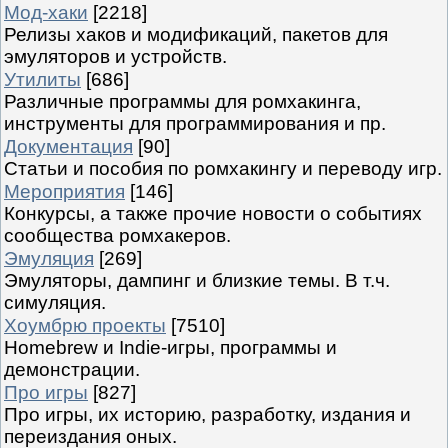
Мод-хаки
[2218]
Релизы хаков и модификаций, пакетов для
эмуляторов и устройств.
Утилиты
[686]
Различные программы для ромхакинга,
инструменты для программирования и пр.
Документация
[90]
Статьи и пособия по ромхакингу и переводу игр.
Мероприятия
[146]
Конкурсы, а также прочие новости о событиях
сообщества ромхакеров.
Эмуляция
[269]
Эмуляторы, дампинг и близкие темы. В т.ч.
симуляция.
Хоумбрю проекты
[7510]
Homebrew и Indie-игры, программы и
демонстрации.
Про игры
[827]
Про игры, их историю, разработку, издания и
переиздания оных.