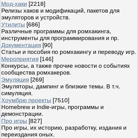
Мод-хаки
[2218]
Релизы хаков и модификаций, пакетов для
эмуляторов и устройств.
Утилиты
[686]
Различные программы для ромхакинга,
инструменты для программирования и пр.
Документация
[90]
Статьи и пособия по ромхакингу и переводу игр.
Мероприятия
[146]
Конкурсы, а также прочие новости о событиях
сообщества ромхакеров.
Эмуляция
[269]
Эмуляторы, дампинг и близкие темы. В т.ч.
симуляция.
Хоумбрю проекты
[7510]
Homebrew и Indie-игры, программы и
демонстрации.
Про игры
[827]
Про игры, их историю, разработку, издания и
переиздания оных.