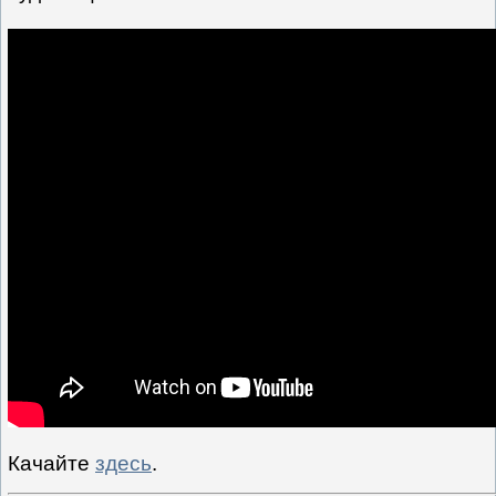
Качайте
здесь
.