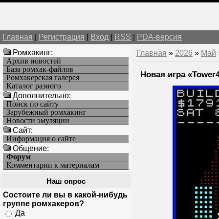
Главная
|
Регистрация
|
Вход
|
RSS
|
PDA-версия
Ромхакинг:
Главная
»
2026
»
Май
Архив новостей
База ромхак-файлов
Новая игра «Tower4
Ромхакерская галерея
Каталог разного
Дополнительно:
Поиск по сайту
Зарубежный ромхакинг
Новости эмуляции
Cайт:
Информация о сайте
Общение:
Форум
Комментарии к материалам
Наш опрос
Состоите ли вы в какой-нибудь
группе ромхакеров?
Да