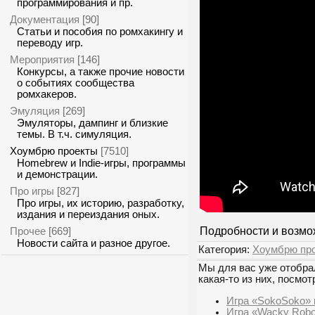
программирования и пр.
Документация
[90]
Статьи и пособия по ромхакингу и
переводу игр.
Мероприятия
[146]
Конкурсы, а также прочие новости
о событиях сообщества
ромхакеров.
Эмуляция
[269]
Эмуляторы, дампинг и близкие
темы. В т.ч. симуляция.
Хоумбрю проекты
[7510]
Homebrew и Indie-игры, программы
и демонстрации.
Про игры
[827]
Про игры, их историю, разработку,
издания и переиздания оных.
Прочее
Подробности и возмо
[669]
Новости сайта и разное другое.
Категория:
Хоумбрю пр
Мы для вас уже отобрал
какая-то из них, посмот
Игра «SokoSoko» 
Игра «Wacky Robo