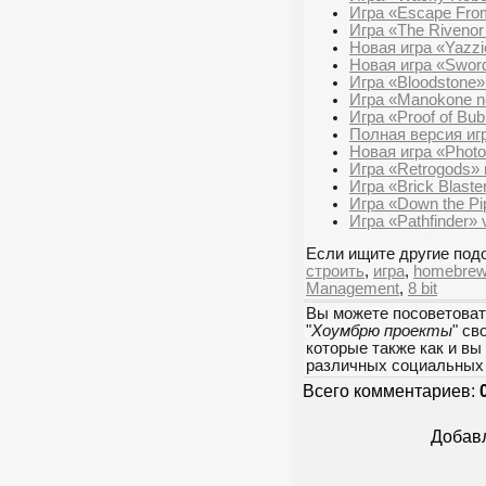
Игра «Escape From
Игра «The Rivenor
Новая игра «Yazzi
Новая игра «Swor
Игра «Bloodstone»
Игра «Manokone n
Игра «Proof of Bub
Полная версия игр
Новая игра «Phot
Игра «Retrogods»
Игра «Brick Blast
Игра «Down the Pi
Игра «Pathfinder»
Если ищите другие подо
строить
,
игра
,
homebre
Management
,
8 bit
Вы можете посоветоват
"
Хоумбрю проекты
" св
которые также как и вы
различных социальных 
Всего комментариев:
Добавл