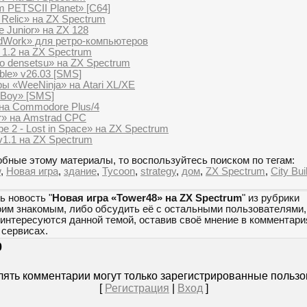
 PETSCII Planet» [C64]
 Relic» на ZX Spectrum
e Junior» на ZX 128
dWork» для ретро-компьютеров
 1.2 на ZX Spectrum
o densetsu» на ZX Spectrum
ble» v26.03 [SMS]
ы «WeeNinja» на Atari XL/XE
oBoy» [SMS]
 на Commodore Plus/4
er» на Amstrad CPC
pe 2 - Lost in Space» на ZX Spectrum
 v1.1 на ZX Spectrum
бные этому материалы, то воспользуйтесь поиском по тегам:
w
,
Новая игра
,
здание
,
Tycoon
,
strategy
,
дом
,
ZX Spectrum
,
City Bui
ь новость "
Новая игра «Tower48» на ZX Spectrum
" из рубрики
оим знакомым, либо обсудить её с остальными пользователями,
 интересуются данной темой, оставив своё мнение в комментари
сервисах.
0
ять комментарии могут только зарегистрированные пользо
[
Регистрация
|
Вход
]