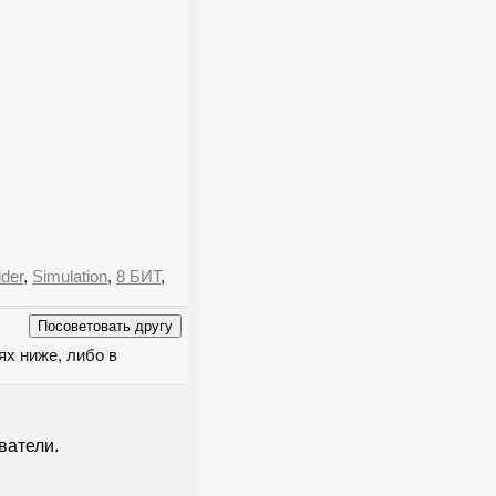
lder
,
Simulation
,
8 БИТ
,
ях ниже, либо в
ватели.