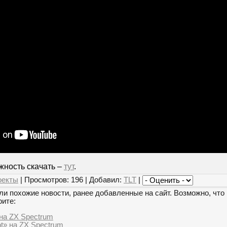
жность скачать –
тут
.
оекты
| Просмотров: 196 | Добавил:
TLT
|
и похожие новости, ранее добавленные на сайт. Возможно, что 
рите:
на ZX Spectrum
t» на ZX Spectrum