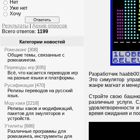
Нет
Уже нет
Хочу
Результаты
|
Архив опросов
Всего ответов:
1199
Категории новостей
Ромхакинг
[308]
Общие темы, связанные с
ромхакингом.
Переводы игр
[695]
Всё, что касается переводов игр
Разработчик haabb00
на разные языки и платформы.
Это симулятор упра
Русификация
жанре магнат и мене
[470]
Релизы переводов на русский
язык.
Стройте свою башню 
различные услуги. 
Мод-хаки
[2218]
удовлетворенности и
Релизы хаков и модификаций,
время ожидания и по
пакетов для эмуляторов и
устройств.
Утилиты
[686]
Различные программы для
ромхакинга, инструменты для