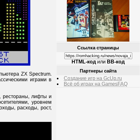
Ссылка страницы
HTML-код
или
BB-код
Партнеры сайта
пьютера ZX Spectrum.
Создание игр на GcUp.ru
ассическими играми в
Всё об играх на GamesFAQ
, рестораны, лифты и
осетителями, уровнем
ходы, расходы, рост,