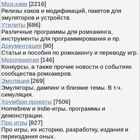
Мод-хаки
[2216]
Релизы хаков и модификаций, пакетов для
эмуляторов и устройств.
Утилиты
[686]
Различные программы для ромхакинга,
инструменты для программирования и пр.
Документация
[90]
Статьи и пособия по ромхакингу и переводу игр.
Мероприятия
[146]
Конкурсы, а также прочие новости о событиях
сообщества ромхакеров.
Эмуляция
[269]
Эмуляторы, дампинг и близкие темы. В т.ч.
симуляция.
Хоумбрю проекты
[7506]
Homebrew и Indie-игры, программы и
демонстрации.
Про игры
[827]
Про игры, их историю, разработку, издания и
переиздания оных.