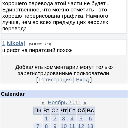
хорошего перевода этой части не будет...
Единственное, что можно отметить - это
хорошо перерисована графика. Намного
лучше, чем во всех предыдущих версиях
перевода.
1
Nikolaj
(14.11.2011 19:19)
шрифт на пиратский похож
Добавлять комментарии могут только
зарегистрированные пользователи.
[
Регистрация
|
Вход
]
Calendar
«
Ноябрь 2011
»
Пн
Вт
Ср
Чт
Пт
Сб
Вс
1
2
3
4
5
6
7
8
9
10
11
12
13