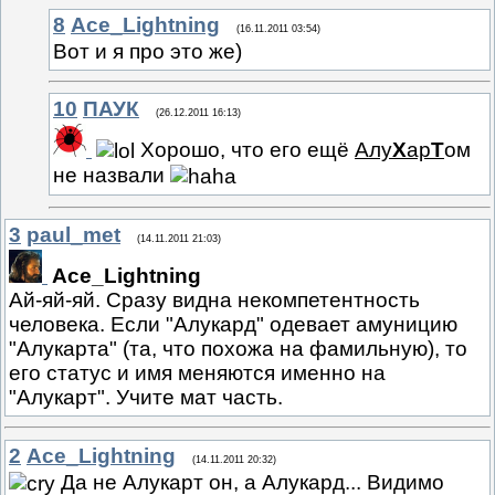
8
Ace_Lightning
(16.11.2011 03:54)
Вот и я про это же)
10
ПАУК
(26.12.2011 16:13)
Хорошо, что его ещё
Алу
Х
ар
Т
ом
не назвали
3
paul_met
(14.11.2011 21:03)
Ace_Lightning
Ай-яй-яй. Сразу видна некомпетентность
человека. Если "Алукард" одевает амуницию
"Алукарта" (та, что похожа на фамильную), то
его статус и имя меняются именно на
"Алукарт". Учите мат часть.
2
Ace_Lightning
(14.11.2011 20:32)
Да не Алукарт он, а Алукард... Видимо