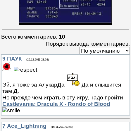
Всего комментариев
:
10
Порядок вывода комментариев:
9
ПАУК
(25.12.2011 23:03)
Эй, я тоже за Алукар
Д
а
Да и слышится
там
Д
.
Но прежде чем играть в эту игру, надо пройти
Castlevania: Dracula X - Rondo of Blood
7
Ace_Lightning
(16.11.2011 03:53)