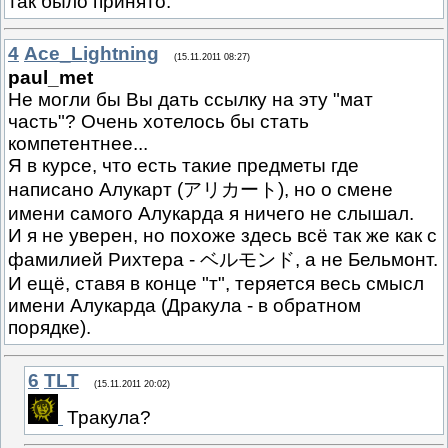
так было принято.
4
Ace_Lightning
(15.11.2011 08:27)
paul_met
Не могли бы Вы дать ссылку на эту "мат
часть"? Очень хотелось бы стать
компетентнее...
Я в курсе, что есть такие предметы где
написано Алукарт (アリカート), но о смене
имени самого Алукарда я ничего не слышал.
И я не уверен, но похоже здесь всё так же как с
фамилией Рихтера - ベルモンド, а не Бельмонт.
И ещё, ставя в конце "т", теряется весь смысл
имени Алукарда (Дракула - в обратном
порядке).
6
TLT
(15.11.2011 20:02)
Тракула?