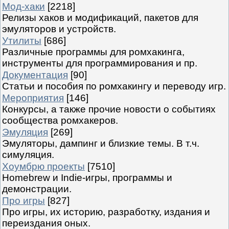
Мод-хаки
[2218]
Релизы хаков и модификаций, пакетов для
эмуляторов и устройств.
Утилиты
[686]
Различные программы для ромхакинга,
инструменты для программирования и пр.
Документация
[90]
Статьи и пособия по ромхакингу и переводу игр.
Мероприятия
[146]
Конкурсы, а также прочие новости о событиях
сообщества ромхакеров.
Эмуляция
[269]
Эмуляторы, дампинг и близкие темы. В т.ч.
симуляция.
Хоумбрю проекты
[7510]
Homebrew и Indie-игры, программы и
демонстрации.
Про игры
[827]
Про игры, их историю, разработку, издания и
переиздания оных.