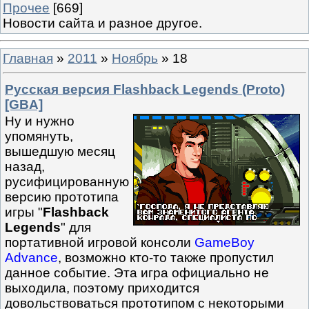
Прочее
[669]
Новости сайта и разное другое.
Главная
»
2011
»
Ноябрь
»
18
Русская версия Flashback Legends (Proto)
[GBA]
Ну и нужно
упомянуть,
вышедшую месяц
назад,
русифицированную
версию прототипа
игры "
Flashback
Legends
" для
портативной игровой консоли
GameBoy
Advance
, возможно кто-то также пропустил
данное событие. Эта игра официально не
выходила, поэтому приходится
довольствоваться прототипом с некоторыми