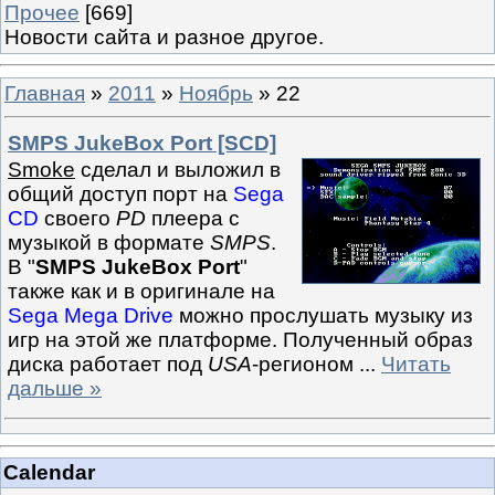
Прочее
[669]
Новости сайта и разное другое.
Главная
»
2011
»
Ноябрь
»
22
SMPS JukeBox Port [SCD]
Smoke
сделал и выложил в
общий доступ порт на
Sega
CD
своего
PD
плеера с
музыкой в формате
SMPS
.
В "
SMPS JukeBox Port
"
также как и в оригинале на
Sega Mega Drive
можно прослушать музыку из
игр на этой же платформе. Полученный образ
диска работает под
USA
-регионом
...
Читать
дальше »
Calendar