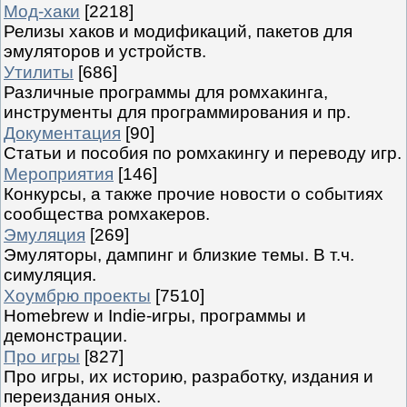
Мод-хаки
[2218]
Релизы хаков и модификаций, пакетов для
эмуляторов и устройств.
Утилиты
[686]
Различные программы для ромхакинга,
инструменты для программирования и пр.
Документация
[90]
Статьи и пособия по ромхакингу и переводу игр.
Мероприятия
[146]
Конкурсы, а также прочие новости о событиях
сообщества ромхакеров.
Эмуляция
[269]
Эмуляторы, дампинг и близкие темы. В т.ч.
симуляция.
Хоумбрю проекты
[7510]
Homebrew и Indie-игры, программы и
демонстрации.
Про игры
[827]
Про игры, их историю, разработку, издания и
переиздания оных.