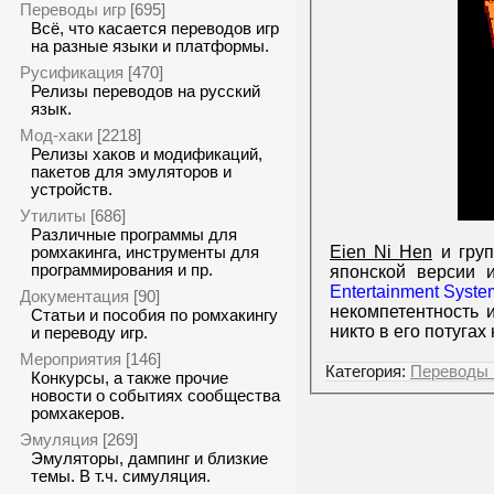
Переводы игр
[695]
Всё, что касается переводов игр
на разные языки и платформы.
Русификация
[470]
Релизы переводов на русский
язык.
Мод-хаки
[2218]
Релизы хаков и модификаций,
пакетов для эмуляторов и
устройств.
Утилиты
[686]
Различные программы для
Eien Ni Hen
и груп
ромхакинга, инструменты для
программирования и пр.
японской версии 
Entertainment Syste
Документация
[90]
некомпетентность 
Статьи и пособия по ромхакингу
никто в его потуга
и переводу игр.
Мероприятия
[146]
Категория:
Переводы 
Конкурсы, а также прочие
новости о событиях сообщества
ромхакеров.
Эмуляция
[269]
Эмуляторы, дампинг и близкие
темы. В т.ч. симуляция.