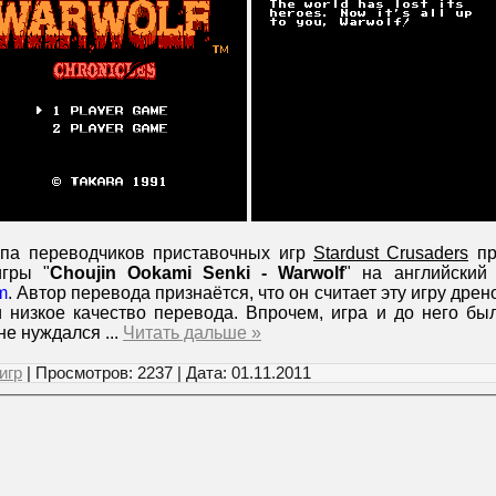
па переводчиков приставочных игр
Stardust Crusaders
пр
игры "
Choujin Ookami Senki - Warwolf
" на английски
m
. Автор перевода признаётся, что он считает эту игру дре
и низкое качество перевода. Впрочем, игра и до него бы
х не нуждался
...
Читать дальше »
игр
| Просмотров: 2237 | Дата:
01.11.2011