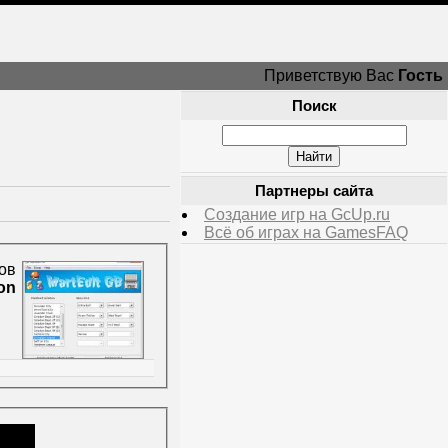
Приветствую Вас
Гость
Поиск
Партнеры сайта
Создание игр на GcUp.ru
Всё об играх на GamesFAQ
ов
on