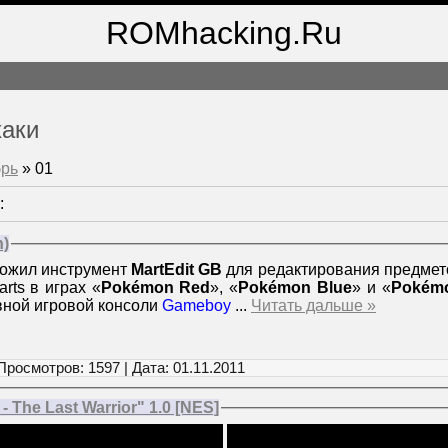
ROMhacking.Ru
хаки
рь
»
01
:
n)
ожил инструмент
MartEdit GB
для редактирования предмет
rts в играх «
Pokémon Red
», «
Pokémon Blue
» и «
Pokém
вной игровой консоли
Gameboy
...
Читать дальше »
Просмотров: 1597 | Дата:
01.11.2011
 The Last Warrior" 1.0 [NES]