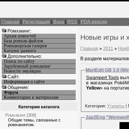
Главная
|
Регистрация
|
Вход
|
RSS
|
PDA-версия
Ромхакинг:
Архив новостей
Новые игры и 
База ромхак-файлов
Ромхакерская галерея
Главная
»
2011
»
Нояб
Каталог разного
Дополнительно:
В разделе материалов
Поиск по сайту
Зарубежный ромхакинг
MartEdit GB 1.0 (Wi
Новости эмуляции
Cайт:
Swampert Tools
выл
Информация о сайте
в магазинах PokéMa
Общение:
Yellow
» на портати
Форум
Комментарии к материалам
Категория:
Утилиты
| 
Категории каталога
Ромхакинг
[308]
Jap2Eng "Werewolf -
Общие темы, связанные с
ромхакингом.