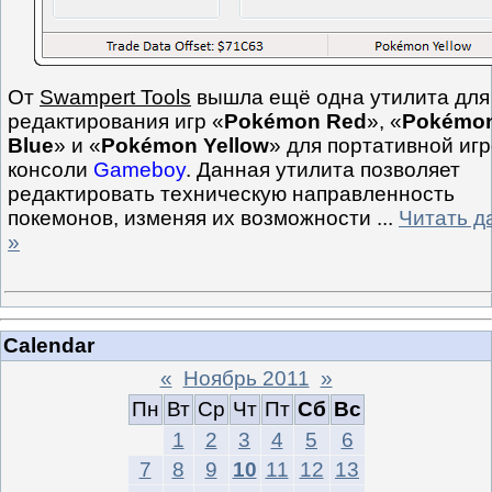
От
Swampert Tools
вышла ещё одна утилита для
редактирования игр «
Pokémon Red
», «
Pokémo
Blue
» и «
Pokémon Yellow
» для портативной иг
консоли
Gameboy
. Данная утилита позволяет
редактировать техническую направленность
покемонов, изменяя их возможности
...
Читать д
»
Calendar
«
Ноябрь 2011
»
Пн
Вт
Ср
Чт
Пт
Сб
Вс
1
2
3
4
5
6
7
8
9
10
11
12
13