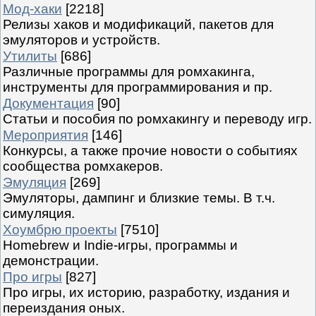
Мод-хаки
[2218]
Релизы хаков и модификаций, пакетов для
эмуляторов и устройств.
Утилиты
[686]
Различные программы для ромхакинга,
инструменты для программирования и пр.
Документация
[90]
Статьи и пособия по ромхакингу и переводу игр.
Мероприятия
[146]
Конкурсы, а также прочие новости о событиях
сообщества ромхакеров.
Эмуляция
[269]
Эмуляторы, дампинг и близкие темы. В т.ч.
симуляция.
Хоумбрю проекты
[7510]
Homebrew и Indie-игры, программы и
демонстрации.
Про игры
[827]
Про игры, их историю, разработку, издания и
переиздания оных.