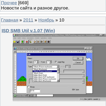
Прочее
[669]
Новости сайта и разное другое.
Главная
»
2011
»
Ноябрь
»
10
ISD SMB Util v.1.07 (Win)