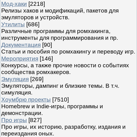
Мод-хаки
[2218]
Релизы хаков и модификаций, пакетов для
эмуляторов и устройств.
Утилиты
[686]
Различные программы для ромхакинга,
инструменты для программирования и пр.
Документация
[90]
Статьи и пособия по ромхакингу и переводу игр.
Мероприятия
[146]
Конкурсы, а также прочие новости о событиях
сообщества ромхакеров.
Эмуляция
[269]
Эмуляторы, дампинг и близкие темы. В т.ч.
симуляция.
Хоумбрю проекты
[7510]
Homebrew и Indie-игры, программы и
демонстрации.
Про игры
[827]
Про игры, их историю, разработку, издания и
переиздания оных.