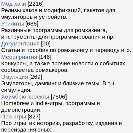
Мод-хаки
[2216]
Релизы хаков и модификаций, пакетов для
эмуляторов и устройств.
Утилиты
[686]
Различные программы для ромхакинга,
инструменты для программирования и пр.
Документация
[90]
Статьи и пособия по ромхакингу и переводу игр.
Мероприятия
[146]
Конкурсы, а также прочие новости о событиях
сообщества ромхакеров.
Эмуляция
[269]
Эмуляторы, дампинг и близкие темы. В т.ч.
симуляция.
Хоумбрю проекты
[7506]
Homebrew и Indie-игры, программы и
демонстрации.
Про игры
[827]
Про игры, их историю, разработку, издания и
переиздания оных.