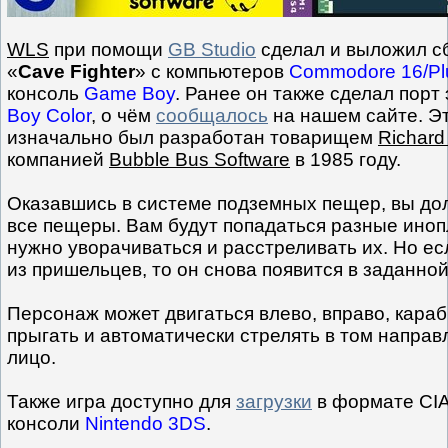
WLS
при помощи
GB Studio
сделал и выложил сб
«
Cave Fighter
» с компьютеров
Commodore 16/Pl
консоль
Game Boy
. Ранее он также сделал порт
Boy Color
, о чём
сообщалось
на нашем сайте. Э
изначально был разработан товарищем
Richard
компанией
Bubble Bus Software
в 1985 году.
Оказавшись в системе подземных пещер, вы до
все пещеры. Вам будут попадаться разные иноп
нужно уворачиваться и расстреливать их. Но ес
из пришельцев, то он снова появится в заданной
Персонаж может двигаться влево, вправо, караб
прыгать и автоматически стрелять в том направ
лицо.
Также игра доступно для
загрузки
в формате CIA
консоли
Nintendo 3DS
.