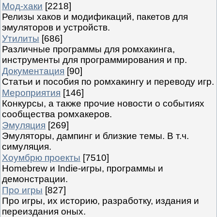
Мод-хаки
[2218]
Релизы хаков и модификаций, пакетов для
эмуляторов и устройств.
Утилиты
[686]
Различные программы для ромхакинга,
инструменты для программирования и пр.
Документация
[90]
Статьи и пособия по ромхакингу и переводу игр.
Мероприятия
[146]
Конкурсы, а также прочие новости о событиях
сообщества ромхакеров.
Эмуляция
[269]
Эмуляторы, дампинг и близкие темы. В т.ч.
симуляция.
Хоумбрю проекты
[7510]
Homebrew и Indie-игры, программы и
демонстрации.
Про игры
[827]
Про игры, их историю, разработку, издания и
переиздания оных.