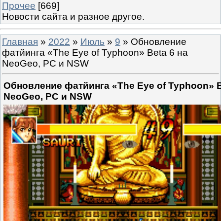
Прочее
[669]
Новости сайта и разное другое.
Главная
»
2022
»
Июль
»
9
» Обновление
фатйинга «The Eye of Typhoon» Beta 6 на
NeoGeo, PC и NSW
Обновление фатйинга «The Eye of Typhoon» B
NeoGeo, PC и NSW