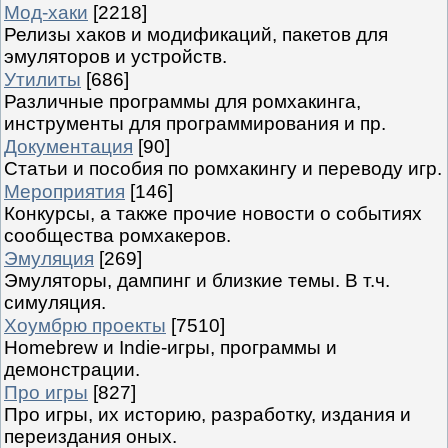
Мод-хаки
[2218]
Релизы хаков и модификаций, пакетов для
эмуляторов и устройств.
Утилиты
[686]
Различные программы для ромхакинга,
инструменты для программирования и пр.
Документация
[90]
Статьи и пособия по ромхакингу и переводу игр.
Мероприятия
[146]
Конкурсы, а также прочие новости о событиях
сообщества ромхакеров.
Эмуляция
[269]
Эмуляторы, дампинг и близкие темы. В т.ч.
симуляция.
Хоумбрю проекты
[7510]
Homebrew и Indie-игры, программы и
демонстрации.
Про игры
[827]
Про игры, их историю, разработку, издания и
переиздания оных.