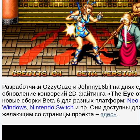
Разработчики
OzzyOuzo
и
Johnny16bit
на днях 
обновление конверсий 2D-файтинга «
The Eye o
новые сборки Beta 6 для разных платформ:
Neo
Windows
,
Nintendo Switch
и пр. Они доступны дл
желающим со страницы проекта –
здесь
.