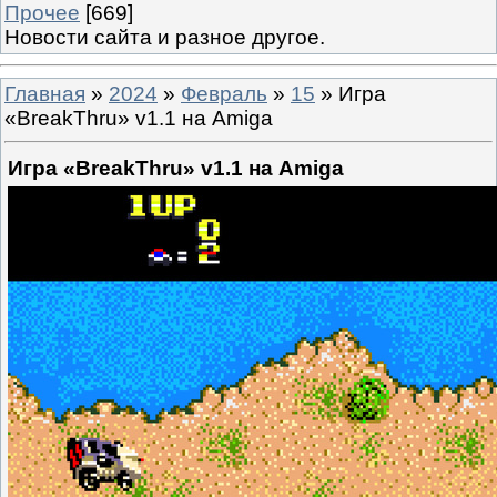
Прочее
[669]
Новости сайта и разное другое.
Главная
»
2024
»
Февраль
»
15
» Игра
«BreakThru» v1.1 на Amiga
Игра «BreakThru» v1.1 на Amiga