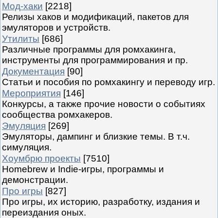
Мод-хаки
[2218]
Релизы хаков и модификаций, пакетов для
эмуляторов и устройств.
Утилиты
[686]
Различные программы для ромхакинга,
инструменты для программирования и пр.
Документация
[90]
Статьи и пособия по ромхакингу и переводу игр.
Мероприятия
[146]
Конкурсы, а также прочие новости о событиях
сообщества ромхакеров.
Эмуляция
[269]
Эмуляторы, дампинг и близкие темы. В т.ч.
симуляция.
Хоумбрю проекты
[7510]
Homebrew и Indie-игры, программы и
демонстрации.
Про игры
[827]
Про игры, их историю, разработку, издания и
переиздания оных.