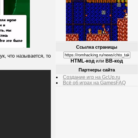
Ссылка страницы
ук, что называется, то
HTML-код
или
BB-код
Партнеры сайта
Создание игр на GcUp.ru
Всё об играх на GamesFAQ