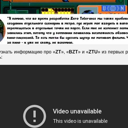
узнать информацию про «
ZT
», «
BZT
» и «
ZTU
» из первых р
ь: