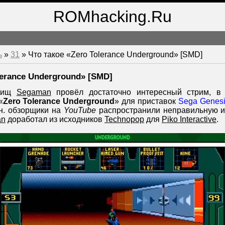
ROMhacking.Ru
ь
»
31
» Что такое «Zero Tolerance Underground» [SMD]
lerance Underground» [SMD]
арищ
Segaman
провёл достаточно интересный стрим, в
«
Zero Tolerance Underground
» для приставок
Sega Genes
.н. обзорщики на
YouTube
распространили неправильную 
an
доработал из исходников
Technopop
для
Piko Interactive
.