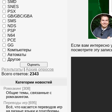
SMD
SNES
PSX
GB/GBC/GBA
SMS
NDS
PSP
N64
PCE
GG
Если вам интересно 
Компьютеры
посмотрите эту запис
Автоматы
Другое
Результаты
|
Архив опросов
Всего ответов:
2343
Категории новостей
Ромхакинг
[308]
Общие темы, связанные с
ромхакингом.
Переводы игр
[695]
Всё, что касается переводов игр
на разные языки и платформы.