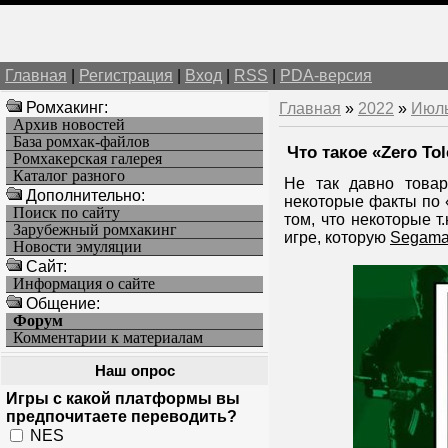
Главная
|
Регистрация
|
Вход
|
RSS
|
PDA-версия
Ромхакинг:
Главная
»
2022
»
Июл
Архив новостей
База ромхак-файлов
Что такое «Zero To
Ромхакерская галерея
Каталог разного
Не так давно тов
Дополнительно:
некоторые факты по 
Поиск по сайту
том, что некоторые т
Зарубежный ромхакинг
игре, которую
Segam
Новости эмуляции
Cайт:
Информация о сайте
Общение:
Форум
Комментарии к материалам
Наш опрос
Игры с какой платформы вы
предпочитаете переводить?
NES