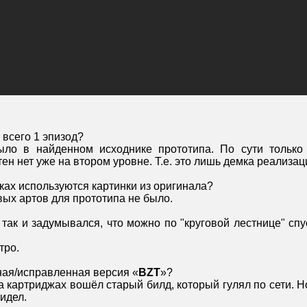
 всего 1 эпизод?
ыло в найденном исходнике прототипа. По сути только
тен нет уже на втором уровне. Т.е. это лишь демка реализац
ках используются картинки из оригинала?
вых артов для прототипа не было.
так и задумывался, что можно по "круговой лестнице" спу
тро.
ная/исправленная версия «
BZT
»?
а картриджах вошёл старый билд, который гулял по сети. 
видел.