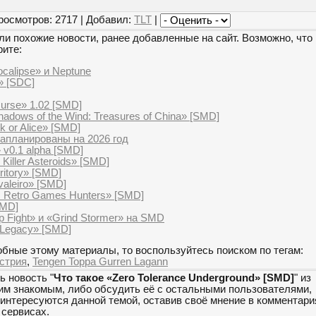
росмотров: 2717 | Добавил:
TLT
|
и похожие новости, ранее добавленные на сайт. Возможно, что 
рите:
calipse» и Neptune
» [SDC]
urse» 1.02 [SMD]
adows of the Wind: Treasures of China» [SMD]
k or Alice» [SMD]
апланированы на 2026 год
v0.1 alpha [SMD]
 Killer Asteroids» [SMD]
ritory» [SMD]
aleiro» [SMD]
e: Retro Games Hunters» [SMD]
SMD]
 Fight» и «Grind Stormer» на SMD
 Legacy» [SMD]
бные этому материалы, то воспользуйтесь поиском по тегам:
стрия
,
Tengen Toppa Gurren Lagann
ь новость "
Что такое «Zero Tolerance Underground» [SMD]
" из
оим знакомым, либо обсудить её с остальными пользователями,
 интересуются данной темой, оставив своё мнение в комментари
сервисах.