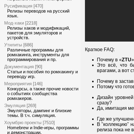
Русификация
[470]
Релизы переводов на русский
язык.
Мод-хаки
[2218]
Релизы хаков и модификаций,
пакетов для эмуляторов и
устройств.
Утилиты
[686]
Краткое FAQ:
Различные программы для
ромхакинга, инструменты для
программирования и пр.
Почему в «
ZTU
»
Это всё, что б
Документация
[90]
врагами, а вот с
Статьи и пособия по ромхакингу и
переводу игр.
Почему в застав
Мероприятия
[146]
Потому что гото
Конкурсы, а также прочие новости
о событиях сообщества
Дизайн уровней 
ромхакеров.
сразу?
Эмуляция
[269]
Да, имитация ме
Эмуляторы, дампинг и близкие
темы. В т.ч. симуляция.
Где же улучшен
Хоумбрю проекты
[7510]
В "коллекцию" н
Homebrew и Indie-игры, программы
релиза пока не 
и демонстрации.