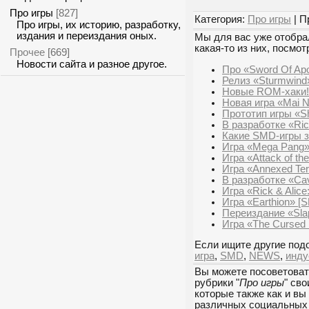
Про игры
[827]
Категория:
Про игры
| П
Про игры, их историю, разработку,
издания и переиздания оных.
Мы для вас уже отобрал
какая-то из них, посмот
Прочее
[669]
Новости сайта и разное другое.
Про «Sword Of Apo
Релиз «Sturmwind
Новые ROM-хаки!
Новая игра «Mai N
Прототип игры «Sh
В разработке «Ric
Какие SMD-игры з
Игра «Mega Pang» 
Игра «Attack of the
Игра «Annexed Ter
В разработке «Cav
Игра «Rick & Alic
Игра «Earthion» [
Переиздание «Slap
Игра «The Cursed
Если ищите другие подо
игра
,
SMD
,
NEWS
,
инду
Вы можете посоветоват
рубрики "
Про игры
" св
которые также как и вы
различных социальных 