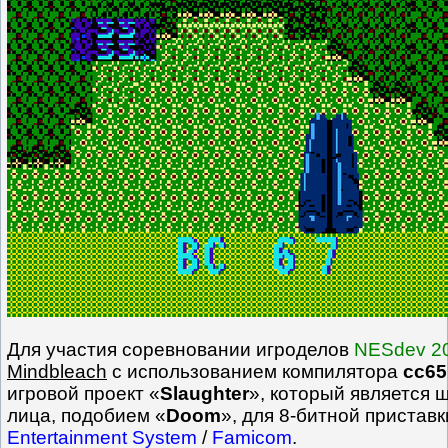
Для участия соревновании игроделов
NESdev 2
Mindbleach
с использованием компилятора
cc65
игровой проект «
Slaughter
», который является 
лица, подобием «
Doom
», для 8-битной пристав
Entertainment System
/
Famicom
.