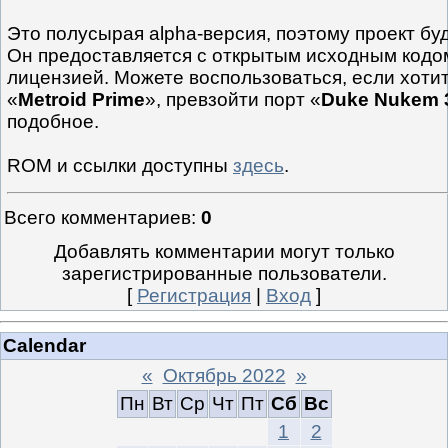
Это полусырая alpha-версия, поэтому проект бу
Он предоставляется с открытым исходным код
лицензией. Можете воспользоваться, если хоти
«
Metroid Prime
», превзойти порт «
Duke Nukem 
подобное.
ROM и ссылки доступны
здесь
.
Всего комментариев
:
0
Добавлять комментарии могут только
зарегистрированные пользователи.
[
Регистрация
|
Вход
]
Calendar
«
Октябрь 2022
»
Пн
Вт
Ср
Чт
Пт
Сб
Вс
1
2