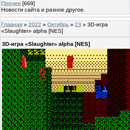
Прочее
[669]
Новости сайта и разное другое.
Главная
»
2022
»
Октябрь
»
23
» 3D-игра
«Slaughter» alpha [NES]
3D-игра «Slaughter» alpha [NES]