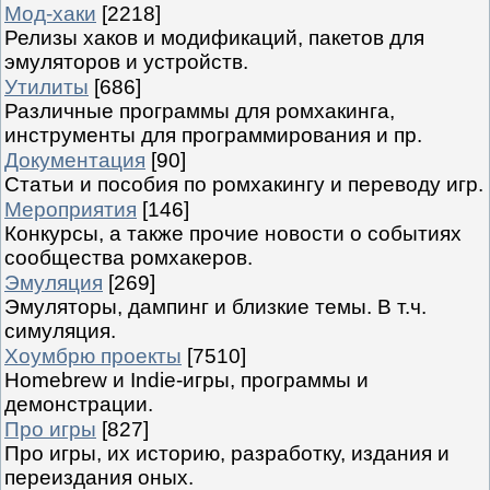
Мод-хаки
[2218]
Релизы хаков и модификаций, пакетов для
эмуляторов и устройств.
Утилиты
[686]
Различные программы для ромхакинга,
инструменты для программирования и пр.
Документация
[90]
Статьи и пособия по ромхакингу и переводу игр.
Мероприятия
[146]
Конкурсы, а также прочие новости о событиях
сообщества ромхакеров.
Эмуляция
[269]
Эмуляторы, дампинг и близкие темы. В т.ч.
симуляция.
Хоумбрю проекты
[7510]
Homebrew и Indie-игры, программы и
демонстрации.
Про игры
[827]
Про игры, их историю, разработку, издания и
переиздания оных.