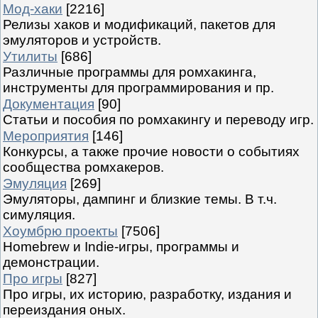
Мод-хаки
[2216]
Релизы хаков и модификаций, пакетов для
эмуляторов и устройств.
Утилиты
[686]
Различные программы для ромхакинга,
инструменты для программирования и пр.
Документация
[90]
Статьи и пособия по ромхакингу и переводу игр.
Мероприятия
[146]
Конкурсы, а также прочие новости о событиях
сообщества ромхакеров.
Эмуляция
[269]
Эмуляторы, дампинг и близкие темы. В т.ч.
симуляция.
Хоумбрю проекты
[7506]
Homebrew и Indie-игры, программы и
демонстрации.
Про игры
[827]
Про игры, их историю, разработку, издания и
переиздания оных.