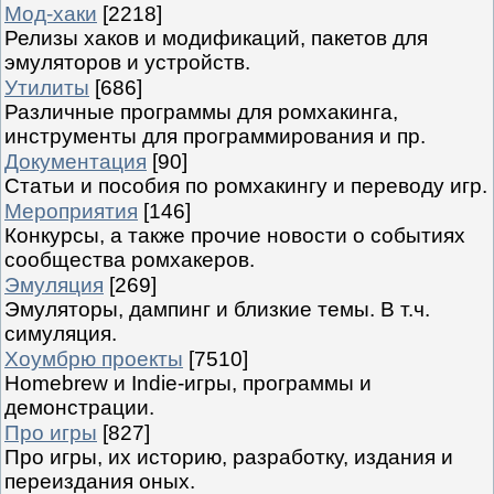
Мод-хаки
[2218]
Релизы хаков и модификаций, пакетов для
эмуляторов и устройств.
Утилиты
[686]
Различные программы для ромхакинга,
инструменты для программирования и пр.
Документация
[90]
Статьи и пособия по ромхакингу и переводу игр.
Мероприятия
[146]
Конкурсы, а также прочие новости о событиях
сообщества ромхакеров.
Эмуляция
[269]
Эмуляторы, дампинг и близкие темы. В т.ч.
симуляция.
Хоумбрю проекты
[7510]
Homebrew и Indie-игры, программы и
демонстрации.
Про игры
[827]
Про игры, их историю, разработку, издания и
переиздания оных.