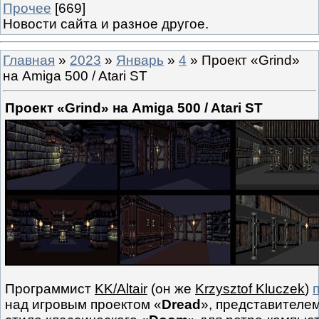
Прочее
[669]
Новости сайта и разное другое.
Главная
»
2023
»
Январь
»
4
» Проект «Grind»
на Amiga 500 / Atari ST
Проект «Grind» на Amiga 500 / Atari ST
Программист
KK/Altair
(он же
Krzysztof Kluczek
)
над игровым проектом «
Dread
», представителе