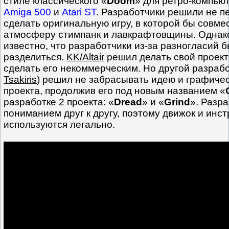
стиле классического «
Doom
» для ретро-компью
Amiga 500
и
Atari ST
. Разработчики решили не п
сделать оригинальную игру, в которой бы совме
атмосферу стимпанк и лавкрафтовщины. Однак
известно, что разработчики из-за разногласий
разделиться.
KK/Altair
решил делать свой проект
сделать его некоммерческим. Но другой разраб
Tsakiris
) решил не забрасывать идею и графиче
проекта, продолжив его под новым названием «
разработке 2 проекта: «
Dread
» и «
Grind
». Разр
пониманием друг к другу, поэтому движок и инс
используются легально.