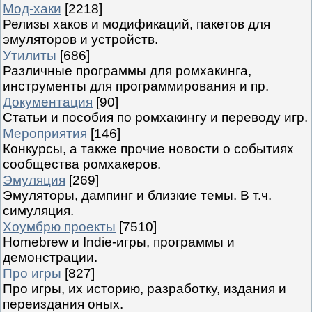
Мод-хаки
[2218]
Релизы хаков и модификаций, пакетов для
эмуляторов и устройств.
Утилиты
[686]
Различные программы для ромхакинга,
инструменты для программирования и пр.
Документация
[90]
Статьи и пособия по ромхакингу и переводу игр.
Мероприятия
[146]
Конкурсы, а также прочие новости о событиях
сообщества ромхакеров.
Эмуляция
[269]
Эмуляторы, дампинг и близкие темы. В т.ч.
симуляция.
Хоумбрю проекты
[7510]
Homebrew и Indie-игры, программы и
демонстрации.
Про игры
[827]
Про игры, их историю, разработку, издания и
переиздания оных.