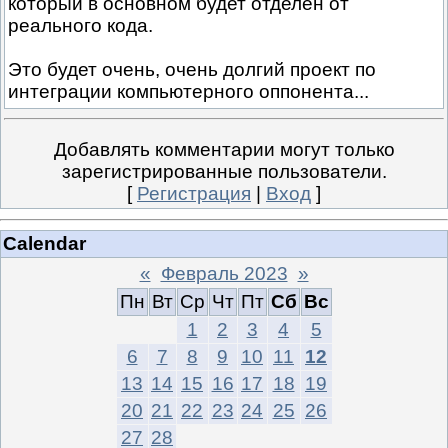
который в основном будет отделен от
реального кода.
Это будет очень, очень долгий проект по
интеграции компьютерного оппонента...
Добавлять комментарии могут только
зарегистрированные пользователи.
[
Регистрация
|
Вход
]
Calendar
«
Февраль 2023
»
Пн
Вт
Ср
Чт
Пт
Сб
Вс
1
2
3
4
5
6
7
8
9
10
11
12
13
14
15
16
17
18
19
20
21
22
23
24
25
26
27
28