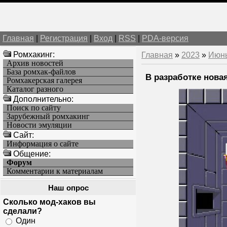
Главная
|
Регистрация
|
Вход
|
RSS
|
PDA-версия
Ромхакинг:
Главная
»
2023
»
Июн
Архив новостей
База ромхак-файлов
В разработке новая
Ромхакерская галерея
Каталог разного
Дополнительно:
Поиск по сайту
Зарубежный ромхакинг
Новости эмуляции
Cайт:
Информация о сайте
Общение:
Форум
Комментарии к материалам
Наш опрос
Сколько мод-хаков вы
сделали?
Один