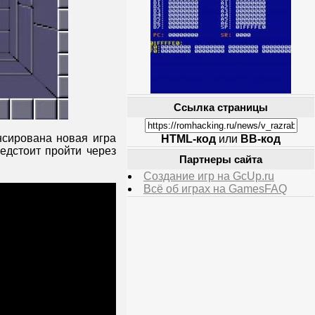
Ссылка страницы
сирована новая игра
HTML-код
или
BB-код
редстоит пройти через
Партнеры сайта
Создание игр на GcUp.ru
Всё об играх на GamesFAQ