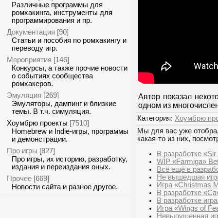
Различные программы для
ромхакинга, инструменты для
программирования и пр.
Документация
[90]
Статьи и пособия по ромхакингу и
переводу игр.
Мероприятия
[146]
Конкурсы, а также прочие новости
о событиях сообщества
ромхакеров.
Эмуляция
[269]
Автор показал некот
Эмуляторы, дампинг и близкие
одном из многочислен
темы. В т.ч. симуляция.
Категория:
Хоумбрю пр
Хоумбрю проекты
[7510]
Мы для вас уже отобрал
Homebrew и Indie-игры, программы
какая-то из них, посмот
и демонстрации.
Про игры
[827]
В разработке «Sir
Про игры, их историю, разработку,
WIP «Farmiga» Bet
издания и переиздания оных.
Всё ещё в разрабо
Не вышедшая игра
Прочее
[669]
Игра «Christmas 
Новости сайта и разное другое.
В разработке «Cav
В разработке игра
Игра «Wings of Fe
Невыпущенная игр