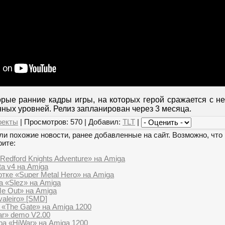
орые ранние кадры игры, на которых герой сражается с н
ных уровней. Релиз запланирован через 3 месяца.
оекты
| Просмотров: 570 | Добавил:
TLT
|
и похожие новости, ранее добавленные на сайт. Возможно, что 
рите:
 Redford Knights Adventure» на Amiga
a v4 на Amiga
тке «Super Metal Hero» на Amiga
 «Slez» на Amiga
Me Out» на Amiga
aleiro» [SMD]
 «The Gate» на Amiga 1200
ar» demo V2.00
а «HiWar» на Amiga 1200