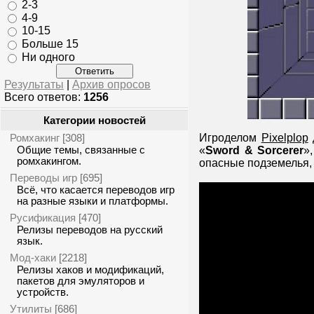
2-3
4-9
10-15
Больше 15
Ни одного
Результаты
|
Архив опросов
Всего ответов:
1256
Категории новостей
Ромхакинг
Игроделом
Pixelplop
[308]
Общие темы, связанные с
«
Sword & Sorcerer
»
ромхакингом.
опасные подземелья, 
Переводы игр
[695]
Всё, что касается переводов игр
на разные языки и платформы.
Русификация
[470]
Релизы переводов на русский
язык.
Мод-хаки
[2218]
Релизы хаков и модификаций,
пакетов для эмуляторов и
устройств.
Утилиты
[686]