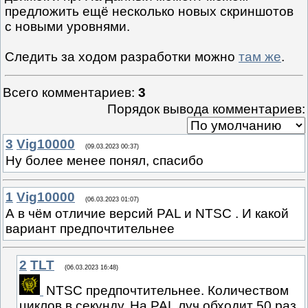
предложить ещё несколько новых скриншотов
с новыми уровнями.
Следить за ходом разработки можно
там же
.
Всего комментариев
:
3
Порядок вывода комментариев:
3
Vig10000
(09.03.2023 00:37)
Ну более менее понял, спасибо
1
Vig10000
(06.03.2023 01:07)
А в чём отличие версий PAL и NTSC . И какой
вариант предпочтительнее
2
TLT
(06.03.2023 16:48)
NTSC предпочтительнее. Количеством
циклов в секунду. На PAL луч обходит 50 раз