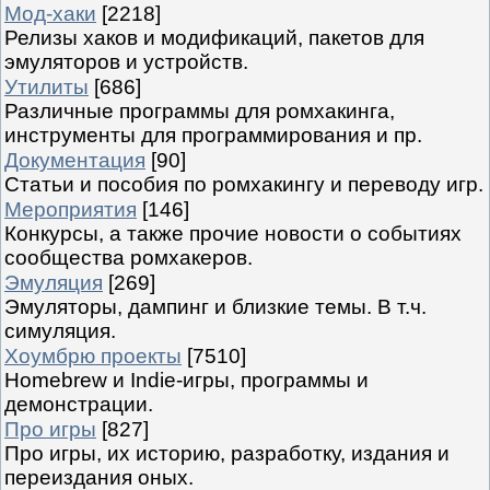
Мод-хаки
[2218]
Релизы хаков и модификаций, пакетов для
эмуляторов и устройств.
Утилиты
[686]
Различные программы для ромхакинга,
инструменты для программирования и пр.
Документация
[90]
Статьи и пособия по ромхакингу и переводу игр.
Мероприятия
[146]
Конкурсы, а также прочие новости о событиях
сообщества ромхакеров.
Эмуляция
[269]
Эмуляторы, дампинг и близкие темы. В т.ч.
симуляция.
Хоумбрю проекты
[7510]
Homebrew и Indie-игры, программы и
демонстрации.
Про игры
[827]
Про игры, их историю, разработку, издания и
переиздания оных.