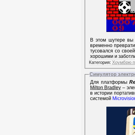
В этом шутере вы 
временно преврати
тусовался со свое
хорошими и забот
Категория:
Хоумбрю п
Симулятор электро
Для платформы
Re
Milton Bradley
– эле
в истории портатив
системой
Microvisio