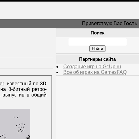
Приветствую Вас
Гость
Поиск
Партнеры сайта
Создание игр на GcUp.ru
Всё об играх на GamesFAQ
er
, известный по
3D
 на 8-битный ретро-
, выпустив в общий