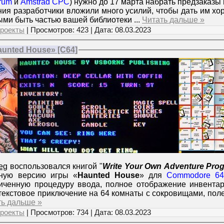
rum
и
Amstrad CPC
) нужно до 17 марта набрать предзаказы 
ания разработчики вложили много усилий, чтобы дать им х
ными быть частью вашей библиотеки
...
Читать дальше »
роекты
| Просмотров: 423 | Дата:
08.03.2023
aunted House» [C64]
reg
воспользовался книгой "
Write Your Own Adventure Pro
ную версию игры «
Haunted House
» для
Commodore 64
иченную процедуру ввода, полное отображение инвентар
текстовое приключение на 64 комнаты с сокровищами, пол
ть дальше »
роекты
| Просмотров: 734 | Дата:
08.03.2023