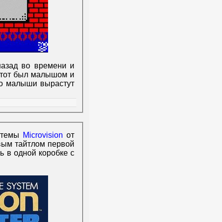
назад во времени и
 тот был малышом и
 то малыши вырастут
стемы
Microvision
от
вым тайтлом первой
ь в одной коробке с