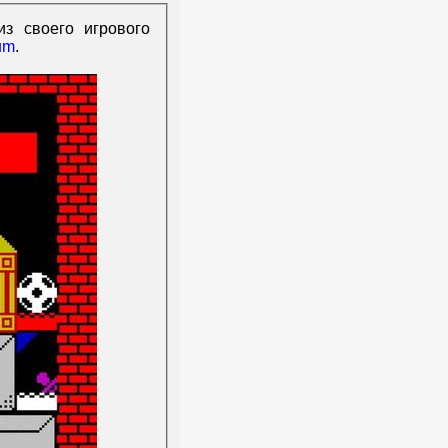
з своего игрового
um
.