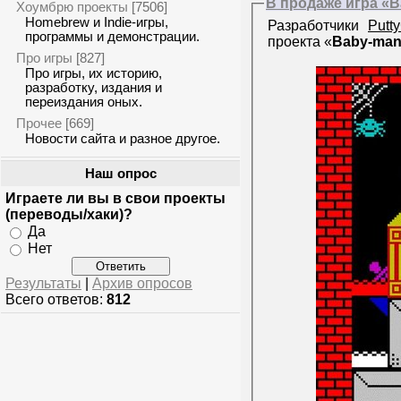
В продаже игра «B
Хоумбрю проекты
[7506]
Homebrew и Indie-игры,
Разработчики
Putt
программы и демонстрации.
проекта «
Baby-man
Про игры
[827]
Про игры, их историю,
разработку, издания и
переиздания оных.
Прочее
[669]
Новости сайта и разное другое.
Наш опрос
Играете ли вы в свои проекты
(переводы/хаки)?
Да
Нет
Результаты
|
Архив опросов
Всего ответов:
812