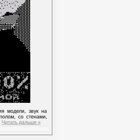
я модели, звук на
полом, со стенами,
.
Читать дальше »