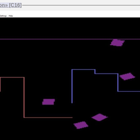
on» [C16]