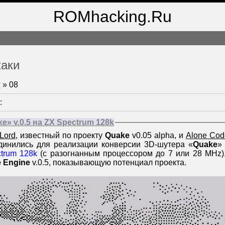
ROMhacking.Ru
хаки
т
»
08
:
e» v.0.5 на ZX Spectrum 128k
 Lord
, известный по проекту
Quake
v0.05 alpha, и
Alone Cod
динились для реализации конверсии 3D-шутера «
Quake
»
trum 128k
(с разогнанным процессором до 7 или 28 MHz)
 Engine
v.0.5, показывающую потенциал проекта.