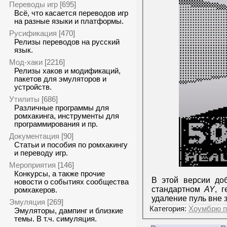
Переводы игр
[695]
Всё, что касается переводов игр
на разные языки и платформы.
Русификация
[470]
Релизы переводов на русский
язык.
Мод-хаки
[2216]
Релизы хаков и модификаций,
пакетов для эмуляторов и
устройств.
Утилиты
[686]
Различные программы для
ромхакинга, инструменты для
программирования и пр.
Документация
[90]
Статьи и пособия по ромхакингу
и переводу игр.
Мероприятия
[146]
Конкурсы, а также прочие
В этой версии до
новости о событиях сообщества
стандартном
AY
, 
ромхакеров.
удаление пуль вне 
Эмуляция
[269]
Категория:
Хоумбрю п
Эмуляторы, дампинг и близкие
темы. В т.ч. симуляция.