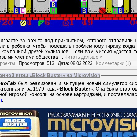
играете за агента под прикрытием, которого отправили 
ли в ребенка, чтобы помешать проблемному тирану, когда
й кампанией друзей-хулиганов. Если вам миссия удастся,
ливыми членами общества
...
Читать дальше »
роекты
| Просмотров: 513 | Дата:
08.03.2023
|
Комментарии (1)
нной игры «Block Buster» на Microvision
troFab
был реализован и выпущен новый симулятор си
ктронная игра 1979 года «
Block Buster
». Она была старто
ной игровой консоли на основе картриджей, и поставлялас
n
.