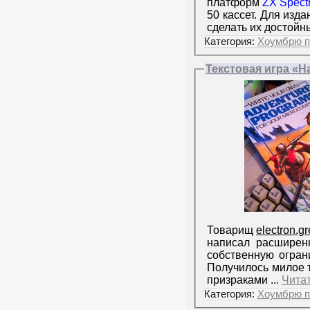
платформ
ZX Spect
50 кассет. Для изд
сделать их достой
Категория:
Хоумбрю п
Текстовая игра «H
Товарищ
electron.g
написал расширен
собственную огран
Получилось милое 
призраками
...
Чита
Категория:
Хоумбрю п