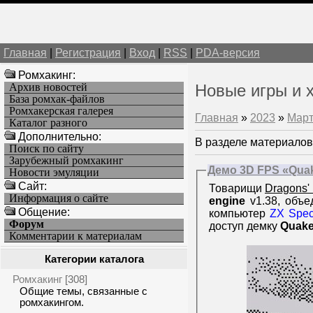
Главная
|
Регистрация
|
Вход
|
RSS
|
PDA-версия
Ромхакинг:
Архив новостей
Новые игры и 
База ромхак-файлов
Ромхакерская галерея
Главная
»
2023
»
Мар
Каталог разного
Дополнительно:
В разделе материалов
Поиск по сайту
Зарубежный ромхакинг
Демо 3D FPS «Quak
Новости эмуляции
Cайт:
Товарищи
Dragons'
Информация о сайте
engine
v1.38, объе
Общение:
компьютер
ZX Spec
Форум
доступ демку
Quake
Комментарии к материалам
Категории каталога
Ромхакинг
[308]
Общие темы, связанные с
ромхакингом.