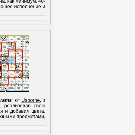
на, как минимум, 40-
орошее исполнение и
grams
" от
Usborne
, и
, реализовав свою
я и добавил цвета.
езными предметами,