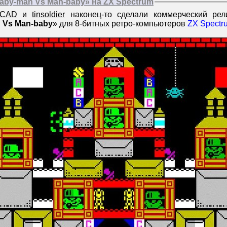
aby-man Vs Man-baby» на ZX Spectrum
yCAD
и
tinsoldier
наконец-то сделали коммерческий рели
 Vs Man-baby
» для 8-битных ретро-компьютеров
ZX Spectr