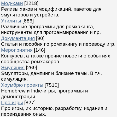
Мод-хаки
[2218]
Релизы хаков и модификаций, пакетов для
эмуляторов и устройств.
Утилиты
[686]
Различные программы для ромхакинга,
инструменты для программирования и пр.
Документация
[90]
Статьи и пособия по ромхакингу и переводу игр.
Мероприятия
[146]
Конкурсы, а также прочие новости о событиях
сообщества ромхакеров.
Эмуляция
[269]
Эмуляторы, дампинг и близкие темы. В т.ч.
симуляция.
Хоумбрю проекты
[7510]
Homebrew и Indie-игры, программы и
демонстрации.
Про игры
[827]
Про игры, их историю, разработку, издания и
переиздания оных.