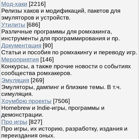
Мод-хаки
[2216]
Релизы хаков и модификаций, пакетов для
эмуляторов и устройств.
Утилиты
[686]
Различные программы для ромхакинга,
инструменты для программирования и пр.
Документация
[90]
Статьи и пособия по ромхакингу и переводу игр.
Мероприятия
[146]
Конкурсы, а также прочие новости о событиях
сообщества ромхакеров.
Эмуляция
[269]
Эмуляторы, дампинг и близкие темы. В т.ч.
симуляция.
Хоумбрю проекты
[7506]
Homebrew и Indie-игры, программы и
демонстрации.
Про игры
[827]
Про игры, их историю, разработку, издания и
переиздания оных.