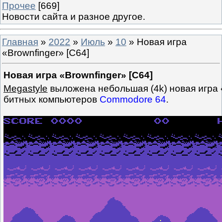
Прочее
[669]
Новости сайта и разное другое.
Главная
»
2022
»
Июль
»
10
» Новая игра
«Brownfinger» [C64]
Новая игра «Brownfinger» [C64]
Megastyle
выложена небольшая (4k) новая игра 
битных компьютеров
Commodore 64
.