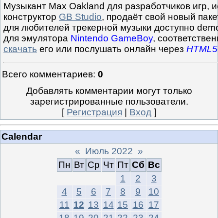
Музыкант
Max Oakland
для разработчиков игр, 
конструктор
GB Studio
, продаёт свой новый паке
для любителей трекерной музыки доступно de
для эмулятора
Nintendo GameBoy
, соответстве
скачать
его или послушать онлайн через
HTML5
Всего комментариев
:
0
Добавлять комментарии могут только
зарегистрированные пользователи.
[
Регистрация
|
Вход
]
Calendar
«
Июль 2022
»
Пн
Вт
Ср
Чт
Пт
Сб
Вс
1
2
3
4
5
6
7
8
9
10
11
12
13
14
15
16
17
18
19
20
21
22
23
24