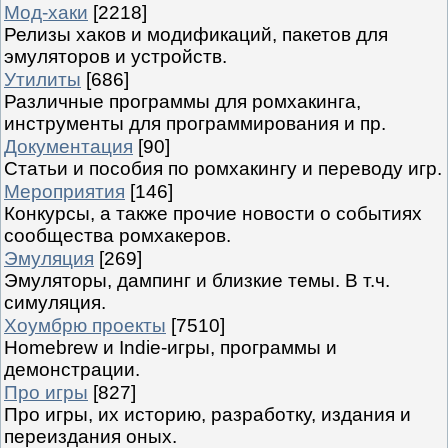
Мод-хаки
[2218]
Релизы хаков и модификаций, пакетов для
эмуляторов и устройств.
Утилиты
[686]
Различные программы для ромхакинга,
инструменты для программирования и пр.
Документация
[90]
Статьи и пособия по ромхакингу и переводу игр.
Мероприятия
[146]
Конкурсы, а также прочие новости о событиях
сообщества ромхакеров.
Эмуляция
[269]
Эмуляторы, дампинг и близкие темы. В т.ч.
симуляция.
Хоумбрю проекты
[7510]
Homebrew и Indie-игры, программы и
демонстрации.
Про игры
[827]
Про игры, их историю, разработку, издания и
переиздания оных.