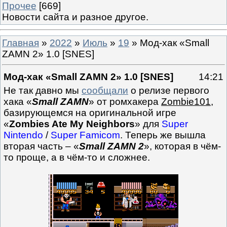
Прочее
[669]
Новости сайта и разное другое.
Главная
»
2022
»
Июль
»
19
» Мод-хак «Small
ZAMN 2» 1.0 [SNES]
Мод-хак «Small ZAMN 2» 1.0 [SNES]
14:21
Не так давно мы
сообщали
о релизе первого
хака «
Small ZAMN
» от ромхакера
Zombie101
,
базирующемся на оригинальной игре
«
Zombies Ate My Neighbors
» для
Super
Nintendo
/
Super Famicom
. Теперь же вышла
вторая часть – «
Small ZAMN 2
», которая в чём-
то проще, а в чём-то и сложнее.