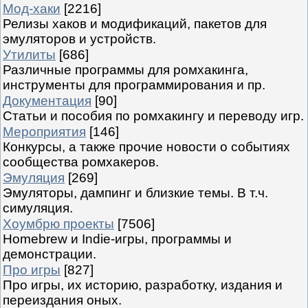
Мод-хаки
[2216]
Релизы хаков и модификаций, пакетов для
эмуляторов и устройств.
Утилиты
[686]
Различные программы для ромхакинга,
инструменты для программирования и пр.
Документация
[90]
Статьи и пособия по ромхакингу и переводу игр.
Мероприятия
[146]
Конкурсы, а также прочие новости о событиях
сообщества ромхакеров.
Эмуляция
[269]
Эмуляторы, дампинг и близкие темы. В т.ч.
симуляция.
Хоумбрю проекты
[7506]
Homebrew и Indie-игры, программы и
демонстрации.
Про игры
[827]
Про игры, их историю, разработку, издания и
переиздания оных.